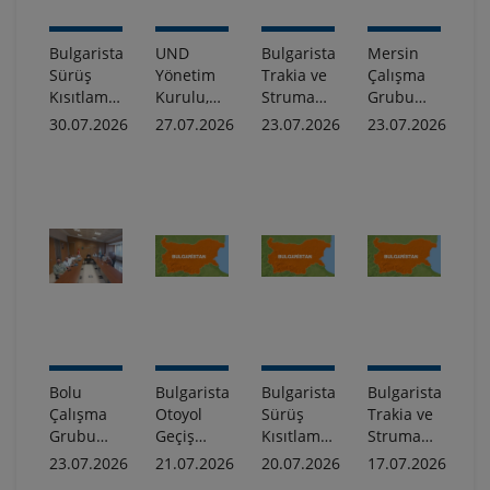
Bulgaristan:
UND
Bulgaristan:
Mersin
Sürüş
Yönetim
Trakia ve
Çalışma
Kısıtlamaları
Kurulu,
Struma
Grubu
Hakkında
Kayseri’de
Otoyollarında
Toplantısı
30.07.2026
27.07.2026
23.07.2026
23.07.2026
Bilgilendirme
Bir Araya
Uygulanacak
Gerçekleştirildi
Geldi
Geçici
Sürüş
Kısıtlamaları
Hakkında
Bolu
Bulgaristan'ın
Bulgaristan
Bulgaristan:
Çalışma
Otoyol
Sürüş
Trakia ve
Grubu
Geçiş
Kısıtlamaları
Struma
Toplantısı
Ücreti
Hakkında
Otoyollarında
23.07.2026
21.07.2026
20.07.2026
17.07.2026
Gerçekleştirildi
Sisteminde
Uygulanacak