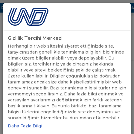
ijital UBAK Bölümü Hakkında
UND, Yunanistan Vize Başvuruları
Gizlilik Tercihi Merkezi
Uluslararası Nakliyeciler Derneği
Herhangi bir web sitesini ziyaret ettiğinizde site,
GİRİŞ YAP
tarayıcınızdan genellikle tanımlama bilgileri biçiminde
olmak üzere bilgiler alabilir veya depolayabilir. Bu
bilgiler; siz, tercihleriniz ya da cihazınız hakkında
olabilir veya siteyi beklediğiniz şekilde çalıştırmak
üzere kullanılabilir. Bilgiler çoğunlukla sizi doğrudan
Bulgaristan
tanımlamaz ancak size daha kişiselleştirilmiş bir web
deneyimi sunabilir. Bazı tanımlama bilgisi türlerine izin
vermemeyi seçebilirsiniz. Daha fazla bilgi edinmek ve
varsayılan ayarlarımızı değiştirmek için farklı kategori
başlıklarına tıklayın. Bununla birlikte, bazı tanımlama
bilgisi türlerini engellediğinizde site deneyiminiz ve
Bulgaristan
için taşıma yapan firmalar
sunabildiğimiz hizmetler bu durumdan etkilenebilir.
Daha Fazla Bilgi
Ara: