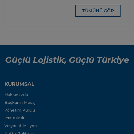
Temmuz
Geçici
Ayı
Sürüş
TÜMÜNÜ GÖR
Sonunda
Kısıtlamaları
Bakım
Hakkında
Çalışması
Hakkında
Güçlü Lojistik, Güçlü Türkiye
KURUMSAL
Hakkımızda
Başkanın Mesajı
Yönetim Kurulu
İcra Kurulu
Vizyon & Misyon
Kalite Politikası