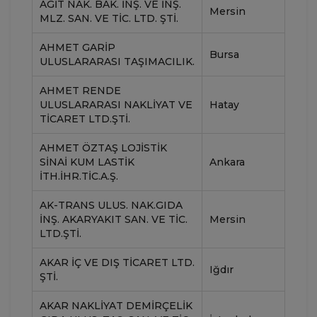
AGIT NAK. BAK. İNŞ. VE İNŞ.
Mersin
MLZ. SAN. VE TIC. LTD. ŞTI.
AHMET GARIP
Bursa
ULUSLARARASI TAŞIMACILIK.
AHMET RENDE
ULUSLARARASI NAKLIYAT VE
Hatay
TICARET LTD.ŞTI.
AHMET ÖZTAŞ LOJİSTİK
SİNAİ KUM LASTİK
Ankara
İTH.İHR.TİC.A.Ş.
AK-TRANS ULUS. NAK.GIDA
İNŞ. AKARYAKIT SAN. VE TIC.
Mersin
LTD.ŞTI.
AKAR İÇ VE DIŞ TICARET LTD.
Iğdır
ŞTI.
AKAR NAKLIYAT DEMIRÇELIK