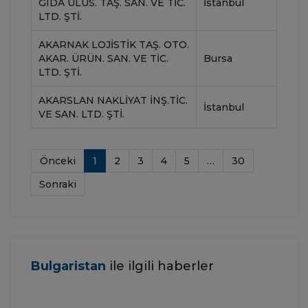
GIDA ULUS. TAŞ. SAN. VE TIC.
İstanbul
LTD. ŞTI.
AKARNAK LOJISTIK TAŞ. OTO.
AKAR. ÜRÜN. SAN. VE TIC.
Bursa
LTD. ŞTI.
AKARSLAN NAKLIYAT İNŞ.TIC.
İstanbul
VE SAN. LTD. ŞTI.
Önceki
1
2
3
4
5
…
30
Sonraki
Bulgaristan
ile ilgili haberler