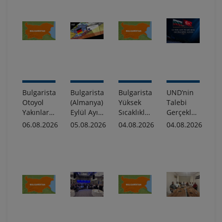
Bulgaristan:
Bulgaristan
Bulgaristan:
UND’nin
Otoyol
(Almanya)
Yüksek
Talebi
Yakınlarında
Eylül Ayı
Sıcaklıklar
Gerçekleşti:
Çıkan
Randevuları
Nedeniyle
Dereköy
06.08.2026
05.08.2026
04.08.2026
04.08.2026
Dumanlı
Hakkında
Uygulanacak
Sınır
Yangın
Bilgilendirme!
Geçici
Kapısı
Hakkında
Sürüş
Minivan
Bilgilendirme
Kısıtlamaları
Geçişlerine
Hakkında
Açıldı,
Kapıkule
ve
Hamzabeyli
Nefes
Alacak