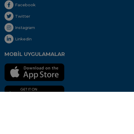
Facebook
Twitter
Instagram
Linkedin
MOBİL UYGULAMALAR
Her hakkı saklıdır. Copyright © 2020 - Uluslararası
Nakliyeciler Derneği
Bu site
Aidango
STK
ERP
'si ile hazırlanmıştır.