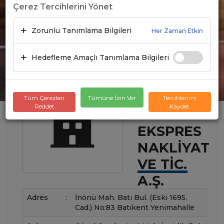
Çerez Tercihlerini Yönet
Zorunlu Tanımlama Bilgileri
Her Zaman Etkin
Hedefleme Amaçlı Tanımlama Bilgileri
Tüm Çerezleri
Tümüne İzin Ver
Tercihlerimi
Reddet
Kaydet
İSTANBUL
EKSPRES
NAKLIYAT
VE TIC.
A.Ş.
Adres
:
İnönü Mah. Batı Bul. (Eski 1695.
Cad.) No:83 Batıkent Yenimahalle