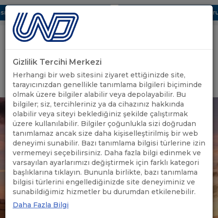
ı Dijital UBAK Bölümü Hakkında
UND, Yunanistan Vize Başvurula
Gizlilik Tercihi Merkezi
Uluslararası Nakliyeciler Derneği
Herhangi bir web sitesini ziyaret ettiğinizde site,
GİRİŞ YAP
tarayıcınızdan genellikle tanımlama bilgileri biçiminde
olmak üzere bilgiler alabilir veya depolayabilir. Bu
bilgiler; siz, tercihleriniz ya da cihazınız hakkında
olabilir veya siteyi beklediğiniz şekilde çalıştırmak
üzere kullanılabilir. Bilgiler çoğunlukla sizi doğrudan
tanımlamaz ancak size daha kişiselleştirilmiş bir web
deneyimi sunabilir. Bazı tanımlama bilgisi türlerine izin
vermemeyi seçebilirsiniz. Daha fazla bilgi edinmek ve
varsayılan ayarlarımızı değiştirmek için farklı kategori
başlıklarına tıklayın. Bununla birlikte, bazı tanımlama
bilgisi türlerini engellediğinizde site deneyiminiz ve
sunabildiğimiz hizmetler bu durumdan etkilenebilir.
Daha Fazla Bilgi