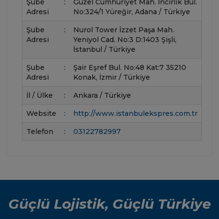
Şube
:
Güzel Cumhuriyet Mah. İncirlik Bul.
Adresi
No:324/1 Yüreğir, Adana / Türkiye
Şube
:
Nurol Tower İzzet Paşa Mah.
Adresi
Yeniyol Cad. No:3 D:1403 Şişli,
İstanbul / Türkiye
Şube
:
Şair Eşref Bul. No:48 Kat:7 35210
Adresi
Konak, İzmir / Türkiye
İl / Ülke
:
Ankara / Türkiye
Website
:
http://www.istanbulekspres.com.tr
Telefon
:
03122782997
Güçlü Lojistik, Güçlü Türkiye