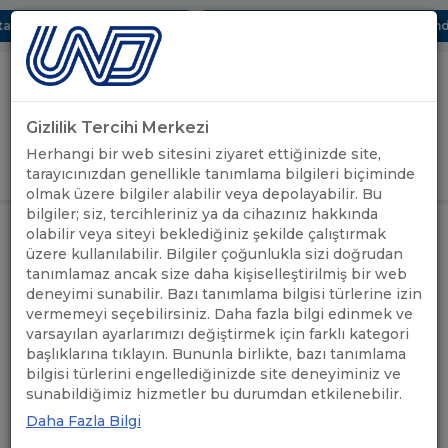
UBAK Bölümü Hakkında
UND, Yunanistan Vize Başvurularında TIR 
Gizlilik Tercihi Merkezi
Uluslararası Nakliyeciler Derneği
Herhangi bir web sitesini ziyaret ettiğinizde site,
GİRİŞ YAP
tarayıcınızdan genellikle tanımlama bilgileri biçiminde
olmak üzere bilgiler alabilir veya depolayabilir. Bu
bilgiler; siz, tercihleriniz ya da cihazınız hakkında
İCRA KURULU
olabilir veya siteyi beklediğiniz şekilde çalıştırmak
üzere kullanılabilir. Bilgiler çoğunlukla sizi doğrudan
tanımlamaz ancak size daha kişiselleştirilmiş bir web
deneyimi sunabilir. Bazı tanımlama bilgisi türlerine izin
İcra Kurulu
vermemeyi seçebilirsiniz. Daha fazla bilgi edinmek ve
varsayılan ayarlarımızı değiştirmek için farklı kategori
Birimler
başlıklarına tıklayın. Bununla birlikte, bazı tanımlama
bilgisi türlerini engellediğinizde site deneyiminiz ve
sunabildiğimiz hizmetler bu durumdan etkilenebilir.
Temsilcilikler
Daha Fazla Bilgi