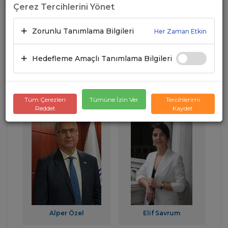
UND İzmir TIR Parkı
Çerez Tercihlerini Yönet
ANASAYFA
/
ORGANİZASYON
/
İCRA KURULU
Zorunlu Tanımlama Bilgileri
Her Zaman Etkin
İcra Kurulu
Hedefleme Amaçlı Tanımlama Bilgileri
İcra Kurulu Başkan
Tüm Çerezleri
Tümüne İzin Ver
Tercihlerimi
İcra Kurulu Başkanı
Yardımcısı
Reddet
Kaydet
Alper Özel
Elif Savrum