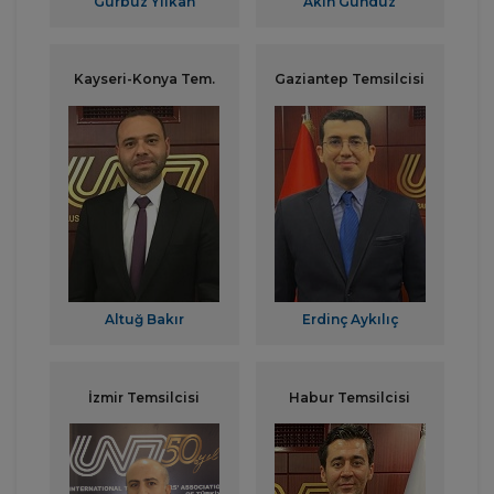
Gürbüz Yılkan
Akın Gündüz
Kayseri-Konya Tem.
Gaziantep Temsilcisi
Altuğ Bakır
Erdinç Aykılıç
İzmir Temsilcisi
Habur Temsilcisi