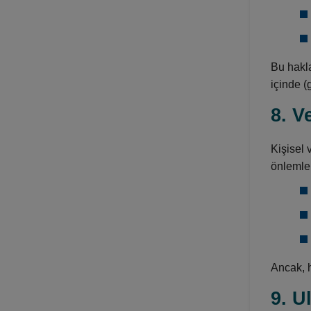
Bu hakla
içinde (
8. V
Kişisel 
önlemler
Ancak, h
9. U