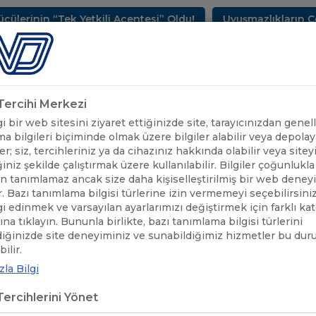
Tek Yetkili Acentesi” Oldu!
Uyuşmazlıkların Çözüm Me
METLERİMİZ
SEKTÖREL BİLGİLER
UND YAYINLARI
HAB
k Tercihi Merkezi
 bir web sitesini ziyaret ettiğinizde site, tarayıcınızdan genell
a bilgileri biçiminde olmak üzere bilgiler alabilir veya depolaya
er; siz, tercihleriniz ya da cihazınız hakkında olabilir veya sitey
iniz şekilde çalıştırmak üzere kullanılabilir. Bilgiler çoğunlukla 
 tanımlamaz ancak size daha kişiselleştirilmiş bir web deney
r. Bazı tanımlama bilgisi türlerine izin vermemeyi seçebilirsini
lgi edinmek ve varsayılan ayarlarımızı değiştirmek için farklı ka
rına tıklayın. Bununla birlikte, bazı tanımlama bilgisi türlerini
diğinizde site deneyiminiz ve sunabildiğimiz hizmetler bu du
ÜYELİK
/
GİZLİLİK POLİTİKASI
ilir.
la Bilgi
İLİK POLİTİKASI
ercihlerini Yönet