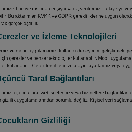
rimize Türkiye dışından erişiyorsanız, verileriniz Türkiye’ye ve
bilir. Bu aktarımlar, KVKK ve GDPR gerekliliklerine uygun olara
rak gerçekleştirilir.
Çerezler ve İzleme Teknolojileri
miz ve mobil uygulamamız, kullanıcı deneyimini geliştirmek, perf
çin çerezler ve benzer teknolojiler kullanabilir. Mobil uygulamam
iler kullanabilir. Çerez tercihlerinizi tarayıcı ayarlarınız veya uy
Üçüncü Taraf Bağlantıları
rimiz, üçüncü taraf web sitelerine veya hizmetlere bağlantılar içer
ın gizlilik uygulamalarından sorumlu değiliz. Kişisel veri sağlama
Çocukların Gizliliği