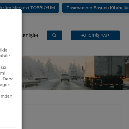
rkezi TOBBUYUM
Taşımacının Başucu Kitabı İkinci Baskısı
ERLER
İLETİŞİM
GİRİŞ YAP
ikle
bilir.
i
sizi
imi
z. Daha
tegori
rumdan