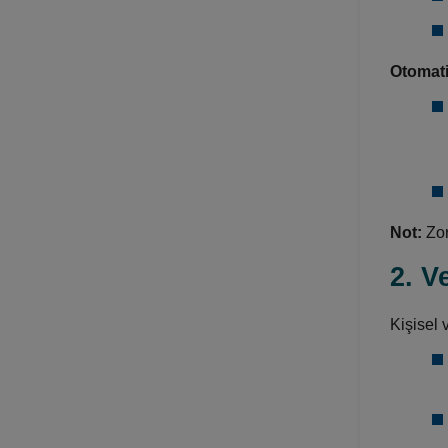
Otomati
Not:
Zor
2. V
Kişisel v