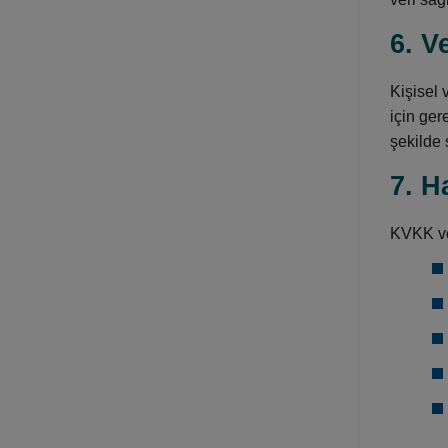
6. V
Kişisel 
için ger
şekilde 
7. H
KVKK ve