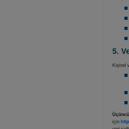
5. V
Kişisel 
Üçüncü 
için
http
veri sağ