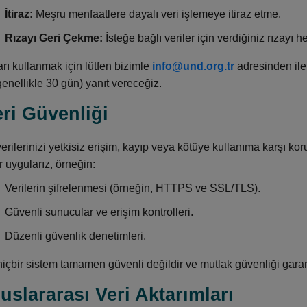
İtiraz:
Meşru menfaatlere dayalı veri işlemeye itiraz etme.
Rızayı Geri Çekme:
İsteğe bağlı veriler için verdiğiniz rızayı
rı kullanmak için lütfen bizimle
info@und.org.tr
adresinden ilet
genellikle 30 gün) yanıt vereceğiz.
eri Güvenliği
verilerinizi yetkisiz erişim, kayıp veya kötüye kullanıma karşı k
 uygularız, örneğin:
Verilerin şifrelenmesi (örneğin, HTTPS ve SSL/TLS).
Güvenli sunucular ve erişim kontrolleri.
Düzenli güvenlik denetimleri.
içbir sistem tamamen güvenli değildir ve mutlak güvenliği gara
luslararası Veri Aktarımları