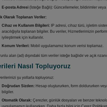
E-posta Adresi
(İsteğe Bağlı): Güncellemeler, bildirimler veya s
k Olarak Toplanan Veriler:
Cihaz ve Kullanım Bilgileri:
IP adresi, cihaz türü, işletim siste
aracılığıyla toplanan bilgiler. Bu veriler, Hizmetlerimizin perf
iyileştirmek için kullanılır.
Konum Verileri:
Mobil uygulamamız konum verisi toplamaz.
unlu alan (ad) dışındaki tüm veriler isteğe bağlıdır ve açık rız
erileri Nasıl Topluyoruz
erilerinizi şu yollarla topluyoruz:
Doğrudan Sizden:
Hesap oluştururken, form doldururken veya
bilgiler.
Otomatik Olarak:
Çerezler, günlük dosyaları ve benzer teknoloj
uygulamamızı kullanırken. Daha fazla bilgi için Çerez Politikam