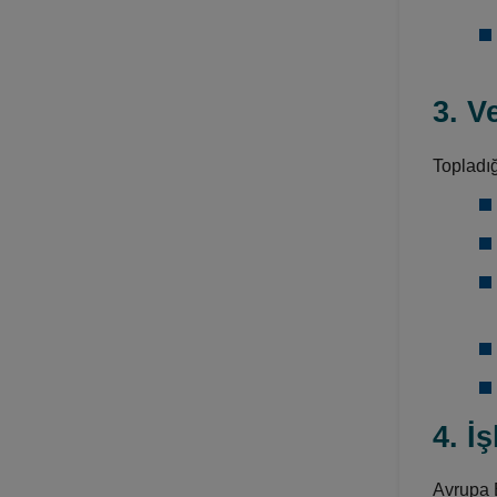
3. V
Topladığ
4. İ
Avrupa E