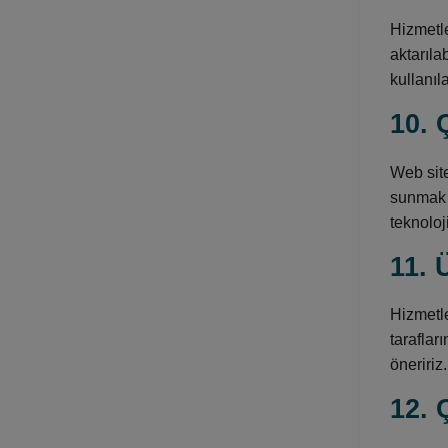
Hizmetle
aktarıla
kullanıla
10. 
Web site
sunmak i
teknoloj
11. 
Hizmetle
taraflar
öneririz.
12. 