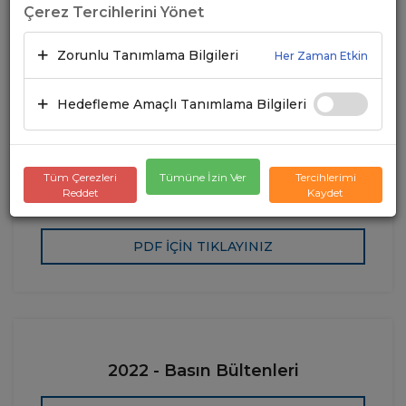
Çerez Tercihlerini Yönet
2024 - Basın Bültenleri
Zorunlu Tanımlama Bilgileri
Her Zaman Etkin
PDF İÇİN TIKLAYINIZ
Hedefleme Amaçlı Tanımlama Bilgileri
Tüm Çerezleri
Tümüne İzin Ver
Tercihlerimi
Reddet
Kaydet
2023 - Basın Bültenleri
PDF İÇİN TIKLAYINIZ
2022 - Basın Bültenleri