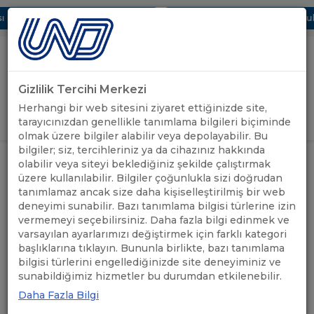
 Dijital UBAK Bölümü Hakkında
UND, Yunanistan Vize Başvurular
Gizlilik Tercihi Merkezi
Uluslararası Nakliyeciler Derneği
Herhangi bir web sitesini ziyaret ettiğinizde site,
GİRİŞ YAP
tarayıcınızdan genellikle tanımlama bilgileri biçiminde
olmak üzere bilgiler alabilir veya depolayabilir. Bu
bilgiler; siz, tercihleriniz ya da cihazınız hakkında
ANASAYFA
/
UND YAYINLARI
/
BASIN BÜLTENLERİ
olabilir veya siteyi beklediğiniz şekilde çalıştırmak
üzere kullanılabilir. Bilgiler çoğunlukla sizi doğrudan
tanımlamaz ancak size daha kişiselleştirilmiş bir web
deneyimi sunabilir. Bazı tanımlama bilgisi türlerine izin
2025 - Basın Bültenleri
vermemeyi seçebilirsiniz. Daha fazla bilgi edinmek ve
varsayılan ayarlarımızı değiştirmek için farklı kategori
PDF İÇİN TIKLAYINIZ
başlıklarına tıklayın. Bununla birlikte, bazı tanımlama
bilgisi türlerini engellediğinizde site deneyiminiz ve
sunabildiğimiz hizmetler bu durumdan etkilenebilir.
Daha Fazla Bilgi