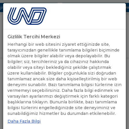
tal UBAK Bölümü Hakkında
UND, Yunanistan Vize Başvurularında
Gizlilik Tercihi Merkezi
Uluslararası Nakliyeciler Derneği
Herhangi bir web sitesini ziyaret ettiğinizde site,
GİRİŞ YAP
tarayıcınızdan genellikle tanımlama bilgileri biçiminde
olmak üzere bilgiler alabilir veya depolayabilir. Bu
bilgiler; siz, tercihleriniz ya da cihazınız hakkında
ANASAYFA
/
UND YAYINLARI
/
KİTAPLAR
olabilir veya siteyi beklediğiniz şekilde çalıştırmak
üzere kullanılabilir. Bilgiler çoğunlukla sizi doğrudan
tanımlamaz ancak size daha kişiselleştirilmiş bir web
deneyimi sunabilir. Bazı tanımlama bilgisi türlerine izin
UND SEKTÖR
vermemeyi seçebilirsiniz. Daha fazla bilgi edinmek ve
RAPORU 2021-
varsayılan ayarlarımızı değiştirmek için farklı kategori
2023
başlıklarına tıklayın. Bununla birlikte, bazı tanımlama
bilgisi türlerini engellediğinizde site deneyiminiz ve
UND Sektör Raporu 2021-
sunabildiğimiz hizmetler bu durumdan etkilenebilir.
2023 kitabında, 1000’den
Daha Fazla Bilgi
fazla UND üyesinin firma