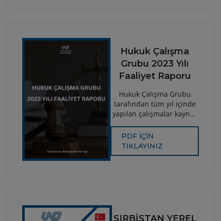
bulunuyor. Bunlardan biri
veriyor.
de KDV İadesi hakkı.
Hukuk Çalışma
Grubu 2023 Yılı
Faaliyet Raporu
Hukuk Çalışma Grubu
tarafından tüm yıl içinde
yapılan çalışmalar kaynak
niteliği haline gelmiş olup;
sektörümüzün bu
PDF İÇİN
bilgilerden
TIKLAYINIZ
faydalandırılması
amacıyla “UND Hukuk
Çalışma Grubu, 2023 Yılı
Faaliyet Raporu”
geçtiğimiz yıl olduğu gibi
bu yıl da
sektörümüzün istifadesine
SIRBİSTAN YEREL