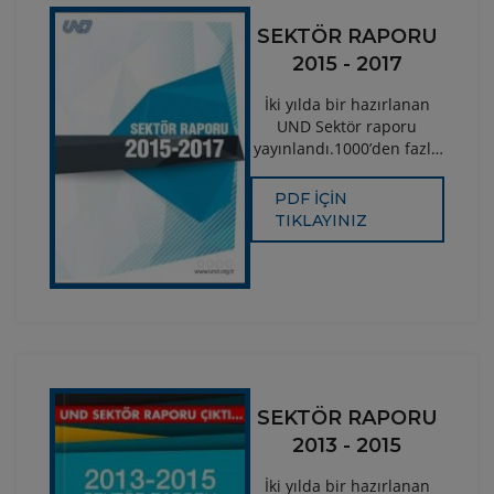
SEKTÖR RAPORU
2015 - 2017
İki yılda bir hazırlanan
UND Sektör raporu
yayınlandı.1000’den fazla
UND üyesinin firma
bilgilerinin, araç
PDF İÇİN
sayılarının, taşıma
TIKLAYINIZ
kapasitelerinin,
güzergâhlarının ve yıllık
sektör
değerlendirmesinin yer
aldığı kitap, Türkiye’deki
uluslararası nakliye
sektörünün önemli veri
kaynağıdır.
SEKTÖR RAPORU
2013 - 2015
İki yılda bir hazırlanan