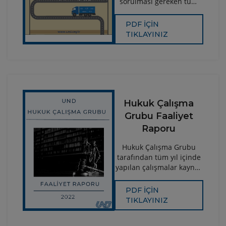
sorulması gereken tüm
soruların cevaplarının yer
aldığı bu kitapçık,
PDF İÇİN
taşımacılarımızı
TIKLAYINIZ
ilgilendiren 108 sorunun
cevabına ulaşabilirsiniz.
Hukuk Çalışma
Grubu Faaliyet
Raporu
Hukuk Çalışma Grubu
tarafından tüm yıl içinde
yapılan çalışmalar kaynak
niteliği haline gelmiş
olup; sektörümüzün bu
PDF İÇİN
bilgilerden
TIKLAYINIZ
faydalandırılması
amacıyla “UND Hukuk