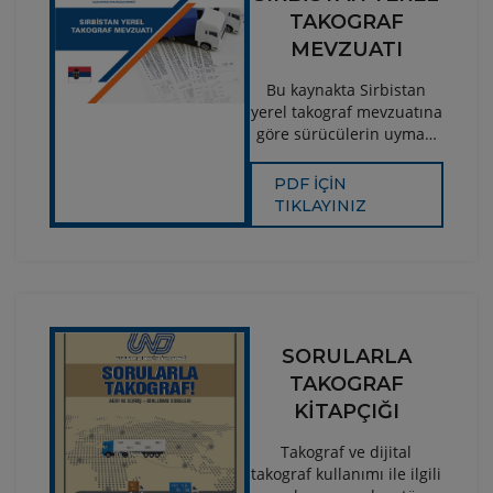
sunulmuştur.
TAKOGRAF
MEVZUATI
Bu kaynakta Sirbistan
yerel takograf mevzuatına
göre sürücülerin uyması
gereken kuralları
içermektedir.
PDF İÇİN
TIKLAYINIZ
SORULARLA
TAKOGRAF
KİTAPÇIĞI
Takograf ve dijital
takograf kullanımı ile ilgili