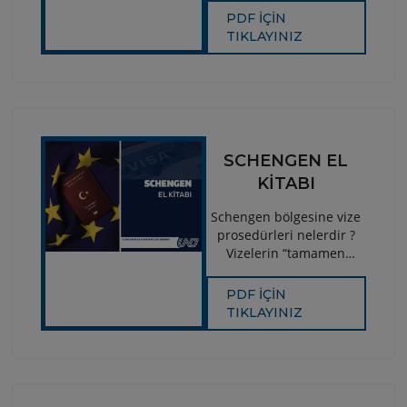
arttıracak, 2023 yılı
PDF İÇİN
hedeflerine erişilmesini
TIKLAYINIZ
hızlandıracak, ülkemizin
üretim ve lojistik merkez
haline getirilmesini
sağlayacak önerileri
içermektedir.
SCHENGEN EL
KİTABI
Schengen bölgesine vize
prosedürleri nelerdir ?
Vizelerin “tamamen
kaldırılması” için neler
yapılıyor.
PDF İÇİN
TIKLAYINIZ