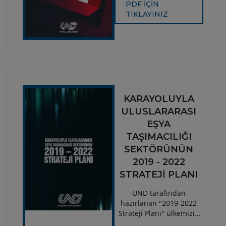
bilgilerinin, araç
aşağıdaki link üzerinden
PDF İÇİN
sayılarının, taşıma
ve dijital ortamda
TIKLAYINIZ
kapasitelerinin,
ulaşılabilirsiniz.
güzergâhlarının ve yıllık
sektör
değerlendirmesinin yer
aldığı kitap, Türkiye’deki
uluslararası nakliye
sektörünün önemli veri
kaynağıdır.
KARAYOLUYLA
ULUSLARARASI
EŞYA
TAŞIMACILIĞI
SEKTÖRÜNÜN
2019 - 2022
STRATEJİ PLANI
UND tarafından
hazırlanan "2019-2022
Strateji Planı" ülkemizin
yatırım cazibesini