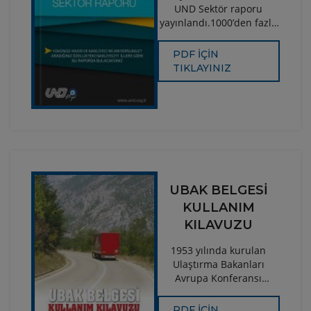
UND Sektör raporu
yayınlandı.1000’den fazla
UND üyesinin firma
bilgilerinin, araç
PDF İÇİN
sayılarının, taşıma
TIKLAYINIZ
kapasitelerinin,
güzergâhlarının ve yıllık
sektör
değerlendirmesinin yer
aldığı kitap, Türkiye’deki
uluslararası nakliye
sektörünün önemli veri
kaynağıdır.
UBAK BELGESİ
KULLANIM
KILAVUZU
1953 yılında kurulan
Ulaştırma Bakanları
Avrupa Konferansı
(UBAK), kuruluşundan bu
yana karayolu ile yapılan
PDF İÇİN