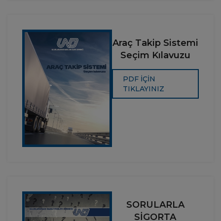
Çalışma Grubu, 2022 Yılı
Faaliyet Raporu” adıyla bir
rapor hazırlanmıştır.
Araç Takip Sistemi
Seçim Kılavuzu
PDF İÇİN
TIKLAYINIZ
SORULARLA
SİGORTA