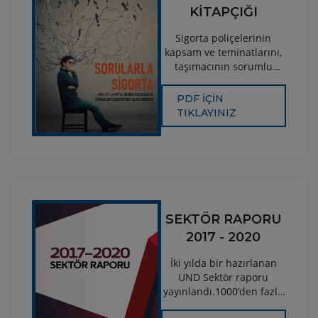
KİTAPÇIĞI
Sigorta poliçelerinin
kapsam ve teminatlarını,
taşımacının sorumlu
olduğu ve olmadığı
durumlar, karayolu
PDF İÇİN
taşımacılığında
TIKLAYINIZ
nakliyecinin sorumluluğu
kapsamında alınması
gereken ana teminatlar,
sürücülerin
sorumlulukları, taşınan
yükün 3. şahıslara ve
çevreye verebileceği
SEKTÖR RAPORU
zararlarda teminat
2017 - 2020
durumları, müşterek
avarya ve hasar anında
İki yılda bir hazırlanan
yapılması gerekenler gibi
UND Sektör raporu
bir çok hususta bilgi
yayınlandı.1000’den fazla
aktaran “Sorularla
UND üyesinin firma
Sigorta” Kitapçığına