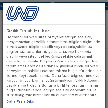
jital UBAK Bölümü Hakkında
UND, Yunanistan Vize Başvurularınd
Gizlilik Tercihi Merkezi
Uluslararası Nakliyeciler Derneği
Herhangi bir web sitesini ziyaret ettiğinizde site,
GİRİŞ YAP
tarayıcınızdan genellikle tanımlama bilgileri biçiminde
olmak üzere bilgiler alabilir veya depolayabilir. Bu
bilgiler; siz, tercihleriniz ya da cihazınız hakkında
ANASAYFA
/
UND YAYINLARI
/
AB BÜLTENİ
olabilir veya siteyi beklediğiniz şekilde çalıştırmak
üzere kullanılabilir. Bilgiler çoğunlukla sizi doğrudan
tanımlamaz ancak size daha kişiselleştirilmiş bir web
deneyimi sunabilir. Bazı tanımlama bilgisi türlerine izin
vermemeyi seçebilirsiniz. Daha fazla bilgi edinmek ve
varsayılan ayarlarımızı değiştirmek için farklı kategori
başlıklarına tıklayın. Bununla birlikte, bazı tanımlama
bilgisi türlerini engellediğinizde site deneyiminiz ve
sunabildiğimiz hizmetler bu durumdan etkilenebilir.
Daha Fazla Bilgi