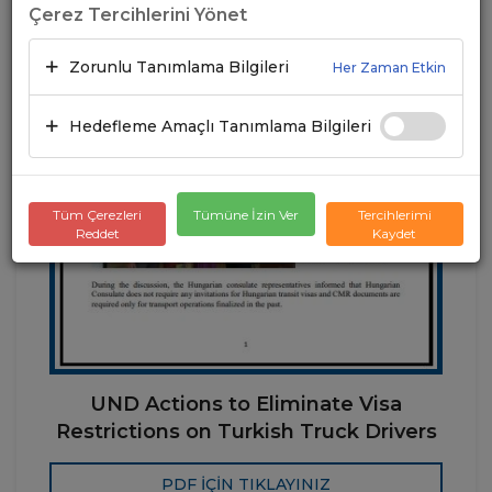
Çerez Tercihlerini Yönet
Zorunlu Tanımlama Bilgileri
Her Zaman Etkin
Hedefleme Amaçlı Tanımlama Bilgileri
Tüm Çerezleri
Tümüne İzin Ver
Tercihlerimi
Reddet
Kaydet
UND Actions to Eliminate Visa
Restrictions on Turkish Truck Drivers
PDF İÇİN TIKLAYINIZ