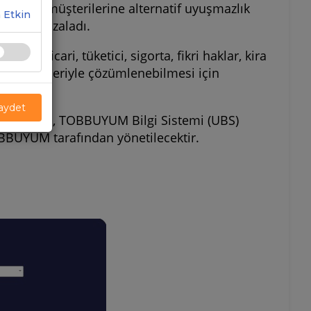
lerine/müşterilerine alternatif uyuşmazlık
 Etkin
okolü imzaladı.
da ticari, tüketici, sigorta, fikri haklar, kira
re süreçleriyle çözümlenebilmesi için
Kaydet
m süreçleri, TOBBUYUM Bilgi Sistemi (UBS)
OBBUYUM tarafından yönetilecektir.