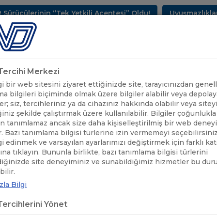
ülerinin “Tek Yetkili Acentesi” Oldu!
Uyuşmazlıkların 
METLERİMİZ
SEKTÖREL BİLGİLER
UND YAYINLARI
HAB
k Tercihi Merkezi
 bir web sitesini ziyaret ettiğinizde site, tarayıcınızdan genell
a bilgileri biçiminde olmak üzere bilgiler alabilir veya depolaya
er; siz, tercihleriniz ya da cihazınız hakkında olabilir veya sitey
iniz şekilde çalıştırmak üzere kullanılabilir. Bilgiler çoğunlukla 
 tanımlamaz ancak size daha kişiselleştirilmiş bir web deney
r. Bazı tanımlama bilgisi türlerine izin vermemeyi seçebilirsini
lgi edinmek ve varsayılan ayarlarımızı değiştirmek için farklı ka
rına tıklayın. Bununla birlikte, bazı tanımlama bilgisi türlerini
diğinizde site deneyiminiz ve sunabildiğimiz hizmetler bu du
HİZMETLERİMİZ
/
TOBBUYUM ÇÖZÜM MERKEZİ
ilir.
la Bilgi
BUYUM ÇÖZÜM MERKEZİ
ercihlerini Yönet