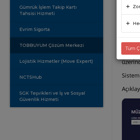
Ulusla
Zor
Gümrük İşlem Takip Kartı
çözüml
Tahsisi Hizmeti
Hed
UND ve 
Evrim Sigorta
ve iş 
TOBBUY
TOBBUYUM Çözüm Merkezi
Tüm Çe
Aşağıd
üzerin
Lojistik Hizmetler (Move Expert)
Sisteme
NCTSHub
Açıkla
SGK Teşvikleri ve İş ve Sosyal
Güvenlik Hizmeti