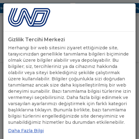
 Dijital UBAK Bölümü Hakkında
UND, Yunanistan Vize Başvurula
Gizlilik Tercihi Merkezi
Uluslararası Nakliyeciler Derneği
Herhangi bir web sitesini ziyaret ettiğinizde site,
GİRİŞ YAP
tarayıcınızdan genellikle tanımlama bilgileri biçiminde
olmak üzere bilgiler alabilir veya depolayabilir. Bu
bilgiler; siz, tercihleriniz ya da cihazınız hakkında
UND'DEN
UYUŞMAZLIKLARIN ÇÖZÜM
olabilir veya siteyi beklediğiniz şekilde çalıştırmak
ANASAYFA
/
/
HABERLER
MERKEZİ TOBBUYUM
üzere kullanılabilir. Bilgiler çoğunlukla sizi doğrudan
tanımlamaz ancak size daha kişiselleştirilmiş bir web
deneyimi sunabilir. Bazı tanımlama bilgisi türlerine izin
UYUŞMAZLIKLARIN ÇÖZÜM
vermemeyi seçebilirsiniz. Daha fazla bilgi edinmek ve
MERKEZİ TOBBUYUM
varsayılan ayarlarımızı değiştirmek için farklı kategori
başlıklarına tıklayın. Bununla birlikte, bazı tanımlama
bilgisi türlerini engellediğinizde site deneyiminiz ve
11.11.2024
A+
A-
sunabildiğimiz hizmetler bu durumdan etkilenebilir.
Daha Fazla Bilgi
Uluslararası Nakliyeciler Derneği (UND) ve TOBB