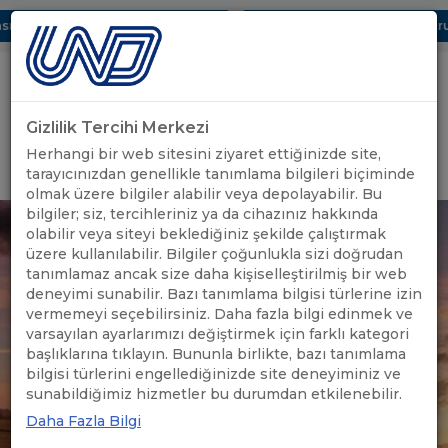
ı Dijital UBAK Bölümü Hakkında
UND, Yunanistan Vize Başvurula
Gizlilik Tercihi Merkezi
Uluslararası Nakliyeciler Derneği
Herhangi bir web sitesini ziyaret ettiğinizde site,
GİRİŞ YAP
tarayıcınızdan genellikle tanımlama bilgileri biçiminde
olmak üzere bilgiler alabilir veya depolayabilir. Bu
bilgiler; siz, tercihleriniz ya da cihazınız hakkında
olabilir veya siteyi beklediğiniz şekilde çalıştırmak
üzere kullanılabilir. Bilgiler çoğunlukla sizi doğrudan
tanımlamaz ancak size daha kişiselleştirilmiş bir web
deneyimi sunabilir. Bazı tanımlama bilgisi türlerine izin
vermemeyi seçebilirsiniz. Daha fazla bilgi edinmek ve
varsayılan ayarlarımızı değiştirmek için farklı kategori
başlıklarına tıklayın. Bununla birlikte, bazı tanımlama
bilgisi türlerini engellediğinizde site deneyiminiz ve
sunabildiğimiz hizmetler bu durumdan etkilenebilir.
Daha Fazla Bilgi