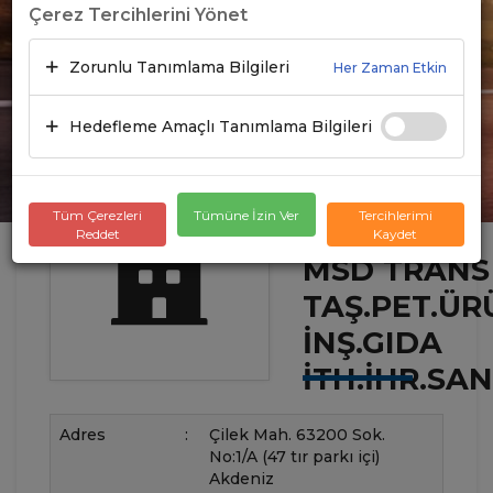
Çerez Tercihlerini Yönet
Zorunlu Tanımlama Bilgileri
Her Zaman Etkin
Hedefleme Amaçlı Tanımlama Bilgileri
Tüm Çerezleri
Tümüne İzin Ver
Tercihlerimi
Reddet
Kaydet
MSD TRANS
TAŞ.PET.ÜR
İNŞ.GIDA
İTH.İHR.SAN.
Adres
:
Çilek Mah. 63200 Sok.
No:1/A (47 tır parkı içi)
Akdeniz