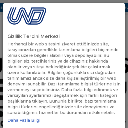
ı Dijital UBAK Bölümü Hakkında
UND, Yunanistan Vize Başvurula
Gizlilik Tercihi Merkezi
Uluslararası Nakliyeciler Derneği
Herhangi bir web sitesini ziyaret ettiğinizde site,
GİRİŞ YAP
tarayıcınızdan genellikle tanımlama bilgileri biçiminde
olmak üzere bilgiler alabilir veya depolayabilir. Bu
bilgiler; siz, tercihleriniz ya da cihazınız hakkında
olabilir veya siteyi beklediğiniz şekilde çalıştırmak
üzere kullanılabilir. Bilgiler çoğunlukla sizi doğrudan
tanımlamaz ancak size daha kişiselleştirilmiş bir web
deneyimi sunabilir. Bazı tanımlama bilgisi türlerine izin
vermemeyi seçebilirsiniz. Daha fazla bilgi edinmek ve
varsayılan ayarlarımızı değiştirmek için farklı kategori
başlıklarına tıklayın. Bununla birlikte, bazı tanımlama
bilgisi türlerini engellediğinizde site deneyiminiz ve
sunabildiğimiz hizmetler bu durumdan etkilenebilir.
Daha Fazla Bilgi