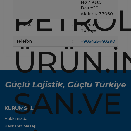
No:7 Kat:5
Daire:20
Akdeniz 33060
İl / Ülke
:
Mersin /
Türkiye
Telefon
:
+905425440290
Güçlü Lojistik, Güçlü Türkiye
KURUMSAL
Hakkımızda
Başkanın Mesajı