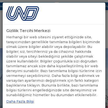
ı Dijital UBAK Bölümü Hakkında
UND, Yunanistan Vize Başvurula
Gizlilik Tercihi Merkezi
Uluslararası Nakliyeciler Derneği
Herhangi bir web sitesini ziyaret ettiğinizde site,
GİRİŞ YAP
tarayıcınızdan genellikle tanımlama bilgileri biçiminde
olmak üzere bilgiler alabilir veya depolayabilir. Bu
bilgiler; siz, tercihleriniz ya da cihazınız hakkında
olabilir veya siteyi beklediğiniz şekilde çalıştırmak
üzere kullanılabilir. Bilgiler çoğunlukla sizi doğrudan
tanımlamaz ancak size daha kişiselleştirilmiş bir web
deneyimi sunabilir. Bazı tanımlama bilgisi türlerine izin
vermemeyi seçebilirsiniz. Daha fazla bilgi edinmek ve
varsayılan ayarlarımızı değiştirmek için farklı kategori
başlıklarına tıklayın. Bununla birlikte, bazı tanımlama
bilgisi türlerini engellediğinizde site deneyiminiz ve
sunabildiğimiz hizmetler bu durumdan etkilenebilir.
Daha Fazla Bilgi