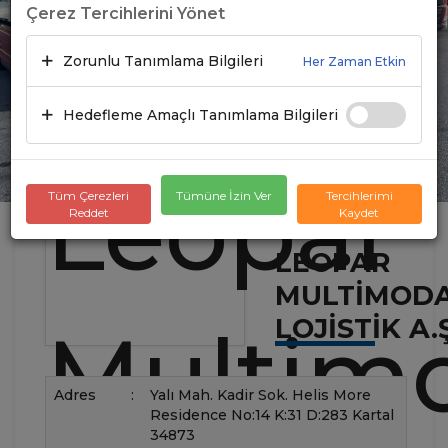
Çerez Tercihlerini Yönet
Zorunlu Tanımlama Bilgileri
Her Zaman Etkin
Hedefleme Amaçlı Tanımlama Bilgileri
Tüm Çerezleri
Tümüne İzin Ver
Tercihlerimi
Reddet
Kaydet
LEOPAR
MULTIMOD
LOJISTIK A.Ş
Adres
:
Yalı Mah. Kadir Sok. Helis More
Residence No:14 K:31 D:283 Kartal
34873