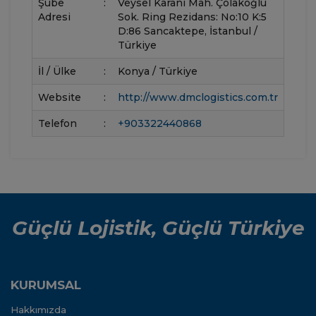
Şube
:
Veysel Karani Mah. Çolakoğlu
Adresi
Sok. Ring Rezidans: No:10 K:5
D:86 Sancaktepe, İstanbul /
Türkiye
İl / Ülke
:
Konya / Türkiye
Website
:
http://www.dmclogistics.com.tr
Telefon
:
+903322440868
Güçlü Lojistik, Güçlü Türkiye
KURUMSAL
Hakkımızda