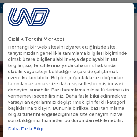
ı Dijital UBAK Bölümü Hakkında
UND, Yunanistan Vize Başvurula
Gizlilik Tercihi Merkezi
Uluslararası Nakliyeciler Derneği
Herhangi bir web sitesini ziyaret ettiğinizde site,
GİRİŞ YAP
tarayıcınızdan genellikle tanımlama bilgileri biçiminde
olmak üzere bilgiler alabilir veya depolayabilir. Bu
bilgiler; siz, tercihleriniz ya da cihazınız hakkında
olabilir veya siteyi beklediğiniz şekilde çalıştırmak
üzere kullanılabilir. Bilgiler çoğunlukla sizi doğrudan
tanımlamaz ancak size daha kişiselleştirilmiş bir web
deneyimi sunabilir. Bazı tanımlama bilgisi türlerine izin
vermemeyi seçebilirsiniz. Daha fazla bilgi edinmek ve
varsayılan ayarlarımızı değiştirmek için farklı kategori
başlıklarına tıklayın. Bununla birlikte, bazı tanımlama
bilgisi türlerini engellediğinizde site deneyiminiz ve
sunabildiğimiz hizmetler bu durumdan etkilenebilir.
Daha Fazla Bilgi