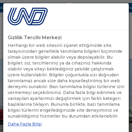
 Dijital UBAK Bölümü Hakkında
UND, Yunanistan Vize Başvurula
Gizlilik Tercihi Merkezi
Uluslararası Nakliyeciler Derneği
Herhangi bir web sitesini ziyaret ettiğinizde site,
GİRİŞ YAP
tarayıcınızdan genellikle tanımlama bilgileri biçiminde
olmak üzere bilgiler alabilir veya depolayabilir. Bu
bilgiler; siz, tercihleriniz ya da cihazınız hakkında
olabilir veya siteyi beklediğiniz şekilde çalıştırmak
üzere kullanılabilir. Bilgiler çoğunlukla sizi doğrudan
tanımlamaz ancak size daha kişiselleştirilmiş bir web
deneyimi sunabilir. Bazı tanımlama bilgisi türlerine izin
vermemeyi seçebilirsiniz. Daha fazla bilgi edinmek ve
varsayılan ayarlarımızı değiştirmek için farklı kategori
başlıklarına tıklayın. Bununla birlikte, bazı tanımlama
bilgisi türlerini engellediğinizde site deneyiminiz ve
sunabildiğimiz hizmetler bu durumdan etkilenebilir.
Daha Fazla Bilgi