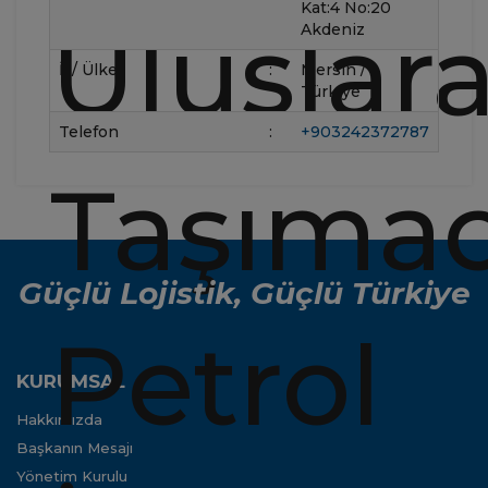
Kat:4 No:20
Akdeniz
İl / Ülke
:
Mersin /
Türkiye
Telefon
:
+903242372787
Güçlü Lojistik, Güçlü Türkiye
KURUMSAL
Hakkımızda
Başkanın Mesajı
Yönetim Kurulu