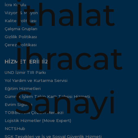
İcra Kurulu
Vizyon & Misyon
Kalite Politikası
Çalışma Grupları
Gizlilik Politikası
Çerez Politikası
HİZMETLERİMİZ
UND İzmir TIR Parkı
Yol Yardım ve Kurtarma Servisi
Eğitim Hizmetleri
Gümrük İşlem Takip Kartı Tahsisi Hizmeti
Evrim Sigorta
TOBBUYUM Çözüm Merkezi
Lojistik Hizmetler (Move Expert)
NCTSHub
SGK Teşvikleri ve İş ve Sosyal Güvenlik Hizmeti