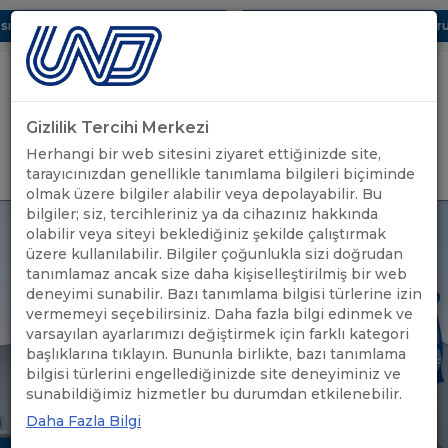
ı Dijital UBAK Bölümü Hakkında
UND, Yunanistan Vize Başvurula
Gizlilik Tercihi Merkezi
Uluslararası Nakliyeciler Derneği
Herhangi bir web sitesini ziyaret ettiğinizde site,
GİRİŞ YAP
tarayıcınızdan genellikle tanımlama bilgileri biçiminde
olmak üzere bilgiler alabilir veya depolayabilir. Bu
bilgiler; siz, tercihleriniz ya da cihazınız hakkında
olabilir veya siteyi beklediğiniz şekilde çalıştırmak
üzere kullanılabilir. Bilgiler çoğunlukla sizi doğrudan
tanımlamaz ancak size daha kişiselleştirilmiş bir web
deneyimi sunabilir. Bazı tanımlama bilgisi türlerine izin
vermemeyi seçebilirsiniz. Daha fazla bilgi edinmek ve
varsayılan ayarlarımızı değiştirmek için farklı kategori
başlıklarına tıklayın. Bununla birlikte, bazı tanımlama
bilgisi türlerini engellediğinizde site deneyiminiz ve
sunabildiğimiz hizmetler bu durumdan etkilenebilir.
Daha Fazla Bilgi