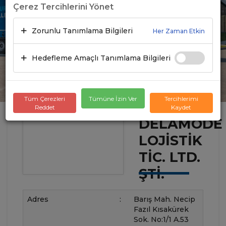
Çerez Tercihlerini Yönet
Zorunlu Tanımlama Bilgileri
Her Zaman Etkin
Hedefleme Amaçlı Tanımlama Bilgileri
Tüm Çerezleri
Tümüne İzin Ver
Tercihlerimi
Reddet
Kaydet
DELAMODE
LOJISTIK
TIC. LTD.
ŞTI.
Adres
:
Barış Mah. Necip
Fazıl Kısakürek
Sok. No:1/1 A.53