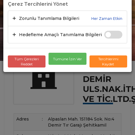
Çerez Tercihlerini Yönet
Zorunlu Tanımlama Bilgileri
Her Zaman Etkin
Hedefleme Amaçlı Tanımlama Bilgileri
Tüm Çerezleri
Tümüne İzin Ver
Tercihlerimi
Reddet
Kaydet
DEMIR
ULS.NAK.İTH
VE TIC.LTD.Ş
Adres
:
Alpaslan Mah. 151184 Sok. No:4
Demir Tır Garajı Şehitkamil