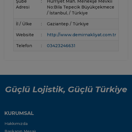
Şube
:
Hürriyet Mah. Menekşe Mevkii
Adresi
No:Bila Tepecik Büyükçekmece
/ İstanbul, / Türkiye
İl / Ülke
:
Gaziantep / Türkiye
Website
:
http://www.demirnakliyat.com.tr
Telefon
:
03423246631
Güçlü Lojistik, Güçlü Türkiye
KURUMSAL
Hakkımızda
Başkanın Mesajı