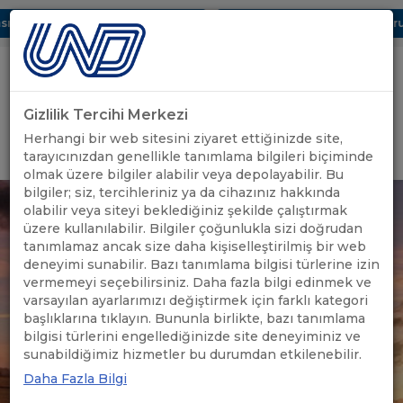
ı Dijital UBAK Bölümü Hakkında
UND, Yunanistan Vize Başvurula
Gizlilik Tercihi Merkezi
Uluslararası Nakliyeciler Derneği
Herhangi bir web sitesini ziyaret ettiğinizde site,
GİRİŞ YAP
tarayıcınızdan genellikle tanımlama bilgileri biçiminde
olmak üzere bilgiler alabilir veya depolayabilir. Bu
bilgiler; siz, tercihleriniz ya da cihazınız hakkında
olabilir veya siteyi beklediğiniz şekilde çalıştırmak
üzere kullanılabilir. Bilgiler çoğunlukla sizi doğrudan
tanımlamaz ancak size daha kişiselleştirilmiş bir web
deneyimi sunabilir. Bazı tanımlama bilgisi türlerine izin
vermemeyi seçebilirsiniz. Daha fazla bilgi edinmek ve
varsayılan ayarlarımızı değiştirmek için farklı kategori
başlıklarına tıklayın. Bununla birlikte, bazı tanımlama
bilgisi türlerini engellediğinizde site deneyiminiz ve
sunabildiğimiz hizmetler bu durumdan etkilenebilir.
Daha Fazla Bilgi