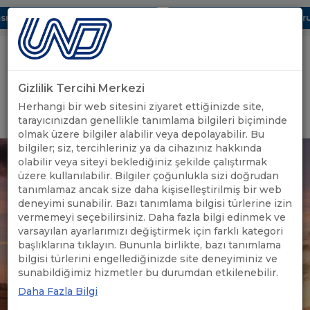
ı Dijital UBAK Bölümü Hakkında
UND, Yunanistan Vize Başvurula
Gizlilik Tercihi Merkezi
Uluslararası Nakliyeciler Derneği
Herhangi bir web sitesini ziyaret ettiğinizde site,
GİRİŞ YAP
tarayıcınızdan genellikle tanımlama bilgileri biçiminde
olmak üzere bilgiler alabilir veya depolayabilir. Bu
bilgiler; siz, tercihleriniz ya da cihazınız hakkında
olabilir veya siteyi beklediğiniz şekilde çalıştırmak
üzere kullanılabilir. Bilgiler çoğunlukla sizi doğrudan
tanımlamaz ancak size daha kişiselleştirilmiş bir web
deneyimi sunabilir. Bazı tanımlama bilgisi türlerine izin
vermemeyi seçebilirsiniz. Daha fazla bilgi edinmek ve
varsayılan ayarlarımızı değiştirmek için farklı kategori
başlıklarına tıklayın. Bununla birlikte, bazı tanımlama
bilgisi türlerini engellediğinizde site deneyiminiz ve
sunabildiğimiz hizmetler bu durumdan etkilenebilir.
Daha Fazla Bilgi