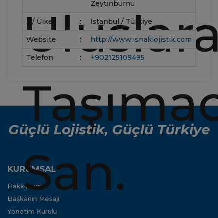
Zeytinburnu
İl / Ülke
:
İstanbul / Türkiye
Website
:
http://www.isnaklojistik.com
Telefon
:
+902125109495
Güçlü Lojistik, Güçlü Türkiye
KURUMSAL
Hakkımızda
Başkanın Mesajı
Yönetim Kurulu