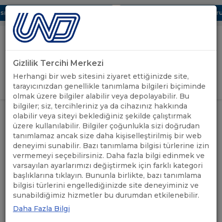
ı Dijital UBAK Bölümü Hakkında
UND, Yunanistan Vize Başvurula
Gizlilik Tercihi Merkezi
Uluslararası Nakliyeciler Derneği
Herhangi bir web sitesini ziyaret ettiğinizde site,
GİRİŞ YAP
tarayıcınızdan genellikle tanımlama bilgileri biçiminde
olmak üzere bilgiler alabilir veya depolayabilir. Bu
bilgiler; siz, tercihleriniz ya da cihazınız hakkında
olabilir veya siteyi beklediğiniz şekilde çalıştırmak
üzere kullanılabilir. Bilgiler çoğunlukla sizi doğrudan
tanımlamaz ancak size daha kişiselleştirilmiş bir web
deneyimi sunabilir. Bazı tanımlama bilgisi türlerine izin
vermemeyi seçebilirsiniz. Daha fazla bilgi edinmek ve
varsayılan ayarlarımızı değiştirmek için farklı kategori
başlıklarına tıklayın. Bununla birlikte, bazı tanımlama
bilgisi türlerini engellediğinizde site deneyiminiz ve
sunabildiğimiz hizmetler bu durumdan etkilenebilir.
Daha Fazla Bilgi