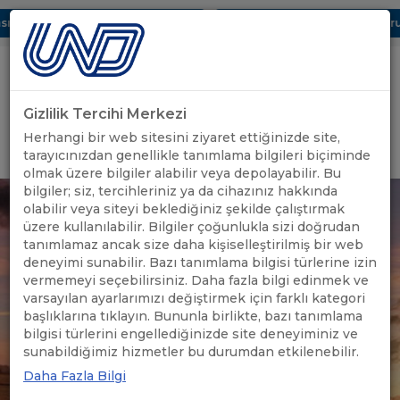
ı Dijital UBAK Bölümü Hakkında
UND, Yunanistan Vize Başvurula
Gizlilik Tercihi Merkezi
Uluslararası Nakliyeciler Derneği
Herhangi bir web sitesini ziyaret ettiğinizde site,
GİRİŞ YAP
tarayıcınızdan genellikle tanımlama bilgileri biçiminde
olmak üzere bilgiler alabilir veya depolayabilir. Bu
bilgiler; siz, tercihleriniz ya da cihazınız hakkında
olabilir veya siteyi beklediğiniz şekilde çalıştırmak
üzere kullanılabilir. Bilgiler çoğunlukla sizi doğrudan
tanımlamaz ancak size daha kişiselleştirilmiş bir web
deneyimi sunabilir. Bazı tanımlama bilgisi türlerine izin
vermemeyi seçebilirsiniz. Daha fazla bilgi edinmek ve
varsayılan ayarlarımızı değiştirmek için farklı kategori
başlıklarına tıklayın. Bununla birlikte, bazı tanımlama
bilgisi türlerini engellediğinizde site deneyiminiz ve
sunabildiğimiz hizmetler bu durumdan etkilenebilir.
Daha Fazla Bilgi