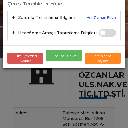
Çerez Tercihlerini Yönet
Zorunlu Tanımlama Bilgileri
Her Zaman Etkin
Hedefleme Amaçlı Tanımlama Bilgileri
Tüm Çerezleri
Tümüne İzin Ver
Tercihlerimi
Reddet
Kaydet
ÖZCANLAR
ULS.NAK.VE
TIC.LTD.ŞTI.
Adres
:
Palmiye Mah. Adnan
Menderes Bul. 1208
Sok. Sözmen Apt. A-