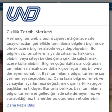
ı Dijital UBAK Bölümü Hakkında
UND, Yunanistan Vize Başvurula
Gizlilik Tercihi Merkezi
Uluslararası Nakliyeciler Derneği
Herhangi bir web sitesini ziyaret ettiğinizde site,
GİRİŞ YAP
tarayıcınızdan genellikle tanımlama bilgileri biçiminde
olmak üzere bilgiler alabilir veya depolayabilir. Bu
bilgiler; siz, tercihleriniz ya da cihazınız hakkında
olabilir veya siteyi beklediğiniz şekilde çalıştırmak
üzere kullanılabilir. Bilgiler çoğunlukla sizi doğrudan
tanımlamaz ancak size daha kişiselleştirilmiş bir web
deneyimi sunabilir. Bazı tanımlama bilgisi türlerine izin
vermemeyi seçebilirsiniz. Daha fazla bilgi edinmek ve
varsayılan ayarlarımızı değiştirmek için farklı kategori
başlıklarına tıklayın. Bununla birlikte, bazı tanımlama
bilgisi türlerini engellediğinizde site deneyiminiz ve
sunabildiğimiz hizmetler bu durumdan etkilenebilir.
Daha Fazla Bilgi