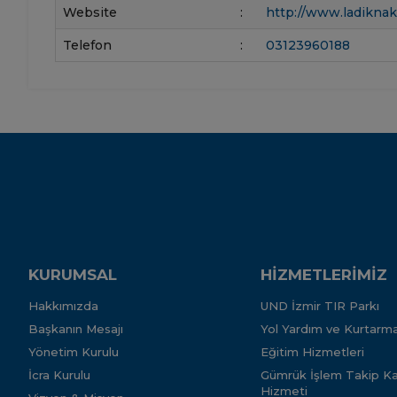
Website
:
http://www.ladiknak
Telefon
:
03123960188
KURUMSAL
HİZMETLERİMİZ
Hakkımızda
UND İzmir TIR Parkı
Başkanın Mesajı
Yol Yardım ve Kurtarma
Yönetim Kurulu
Eğitim Hizmetleri
İcra Kurulu
Gümrük İşlem Takip Kar
Hizmeti