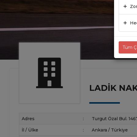
Zor
Hed
Tüm Çe
LADIK NAK
Adres
:
Turgut Özal Bul. 146
İl / Ülke
:
Ankara / Türkiye