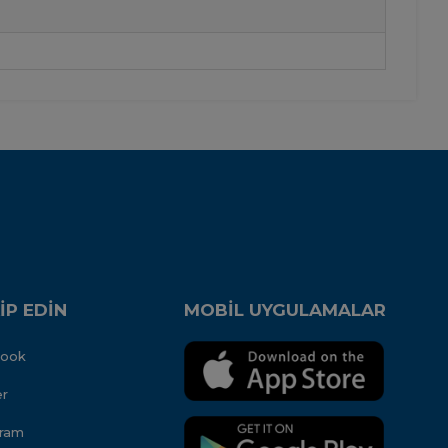
İP EDİN
MOBİL UYGULAMALAR
book
er
gram