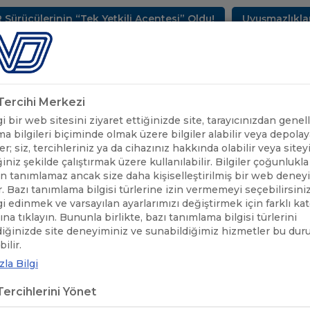
ülerinin “Tek Yetkili Acentesi” Oldu!
Uyuşmazlıkların 
METLERİMİZ
SEKTÖREL BİLGİLER
UND YAYINLARI
HAB
k Tercihi Merkezi
 bir web sitesini ziyaret ettiğinizde site, tarayıcınızdan genell
a bilgileri biçiminde olmak üzere bilgiler alabilir veya depolaya
er; siz, tercihleriniz ya da cihazınız hakkında olabilir veya sitey
iniz şekilde çalıştırmak üzere kullanılabilir. Bilgiler çoğunlukla 
 tanımlamaz ancak size daha kişiselleştirilmiş bir web deney
r. Bazı tanımlama bilgisi türlerine izin vermemeyi seçebilirsini
lgi edinmek ve varsayılan ayarlarımızı değiştirmek için farklı ka
rına tıklayın. Bununla birlikte, bazı tanımlama bilgisi türlerini
diğinizde site deneyiminiz ve sunabildiğimiz hizmetler bu du
ilir.
la Bilgi
ercihlerini Yönet