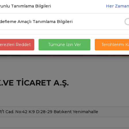
unlu Tanımlama Bilgileri
Her Zaman
efleme Amaçlı Tanımlama Bilgileri
rezleri Reddet
Tümüne İzin Ver
Tercihlerimi 
.VE TICARET A.Ş.
7/1 Cad. No:42 K:9 D:28-29 Batıkent Yenimahalle