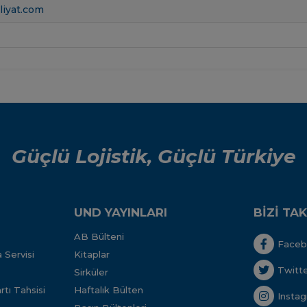
liyat.com
Güçlü Lojistik, Güçlü Türkiye
UND YAYINLARI
BİZİ TAK
AB Bülteni
Face
 Servisi
Kitaplar
Twitt
Sirküler
tı Tahsisi
Haftalık Bülten
Insta