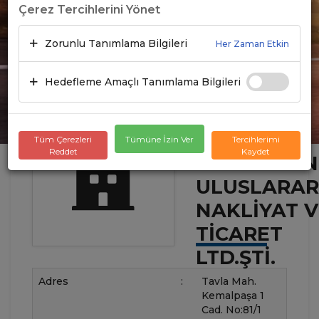
Çerez Tercihlerini Yönet
Zorunlu Tanımlama Bilgileri
Her Zaman Etkin
Hedefleme Amaçlı Tanımlama Bilgileri
Tüm Çerezleri
Tümüne İzin Ver
Tercihlerimi
Reddet
Kaydet
AHMET RE
ULUSLARAR
NAKLIYAT V
TICARET
LTD.ŞTI.
Adres
:
Tavla Mah.
Kemalpaşa 1
Cad. No:81/1