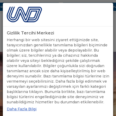
 Dijital UBAK Bölümü Hakkında
UND, Yunanistan Vize Başvurula
Gizlilik Tercihi Merkezi
Uluslararası Nakliyeciler Derneği
Herhangi bir web sitesini ziyaret ettiğinizde site,
GİRİŞ YAP
tarayıcınızdan genellikle tanımlama bilgileri biçiminde
olmak üzere bilgiler alabilir veya depolayabilir. Bu
bilgiler; siz, tercihleriniz ya da cihazınız hakkında
olabilir veya siteyi beklediğiniz şekilde çalıştırmak
üzere kullanılabilir. Bilgiler çoğunlukla sizi doğrudan
tanımlamaz ancak size daha kişiselleştirilmiş bir web
deneyimi sunabilir. Bazı tanımlama bilgisi türlerine izin
vermemeyi seçebilirsiniz. Daha fazla bilgi edinmek ve
varsayılan ayarlarımızı değiştirmek için farklı kategori
başlıklarına tıklayın. Bununla birlikte, bazı tanımlama
bilgisi türlerini engellediğinizde site deneyiminiz ve
sunabildiğimiz hizmetler bu durumdan etkilenebilir.
Daha Fazla Bilgi