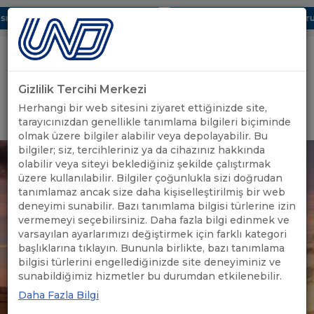
ı Dijital UBAK Bölümü Hakkında
UND, Yunanistan Vize Başvurula
Gizlilik Tercihi Merkezi
Uluslararası Nakliyeciler Derneği
Herhangi bir web sitesini ziyaret ettiğinizde site,
GİRİŞ YAP
tarayıcınızdan genellikle tanımlama bilgileri biçiminde
olmak üzere bilgiler alabilir veya depolayabilir. Bu
bilgiler; siz, tercihleriniz ya da cihazınız hakkında
olabilir veya siteyi beklediğiniz şekilde çalıştırmak
üzere kullanılabilir. Bilgiler çoğunlukla sizi doğrudan
tanımlamaz ancak size daha kişiselleştirilmiş bir web
deneyimi sunabilir. Bazı tanımlama bilgisi türlerine izin
vermemeyi seçebilirsiniz. Daha fazla bilgi edinmek ve
varsayılan ayarlarımızı değiştirmek için farklı kategori
başlıklarına tıklayın. Bununla birlikte, bazı tanımlama
bilgisi türlerini engellediğinizde site deneyiminiz ve
sunabildiğimiz hizmetler bu durumdan etkilenebilir.
Daha Fazla Bilgi