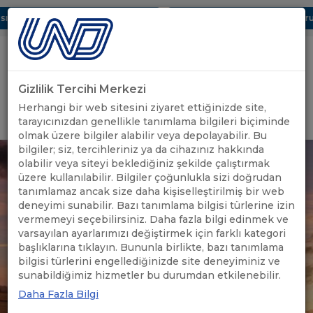
ı Dijital UBAK Bölümü Hakkında
UND, Yunanistan Vize Başvurula
Gizlilik Tercihi Merkezi
Uluslararası Nakliyeciler Derneği
Herhangi bir web sitesini ziyaret ettiğinizde site,
GİRİŞ YAP
tarayıcınızdan genellikle tanımlama bilgileri biçiminde
olmak üzere bilgiler alabilir veya depolayabilir. Bu
bilgiler; siz, tercihleriniz ya da cihazınız hakkında
olabilir veya siteyi beklediğiniz şekilde çalıştırmak
üzere kullanılabilir. Bilgiler çoğunlukla sizi doğrudan
tanımlamaz ancak size daha kişiselleştirilmiş bir web
deneyimi sunabilir. Bazı tanımlama bilgisi türlerine izin
vermemeyi seçebilirsiniz. Daha fazla bilgi edinmek ve
varsayılan ayarlarımızı değiştirmek için farklı kategori
başlıklarına tıklayın. Bununla birlikte, bazı tanımlama
bilgisi türlerini engellediğinizde site deneyiminiz ve
sunabildiğimiz hizmetler bu durumdan etkilenebilir.
Daha Fazla Bilgi