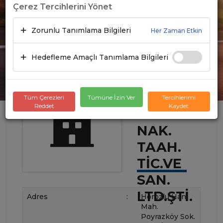
Çerez Tercihlerini Yönet
Zorunlu Tanımlama Bilgileri
Her Zaman Etkin
Hedefleme Amaçlı Tanımlama Bilgileri
GÖLPAK
Tüm Çerezleri
Tümüne İzin Ver
Tercihlerimi
Reddet
Kaydet
OTOM.
NAK.
TAAH.
TIC.VE
SAN.
LTD.ŞTI.
Adres
:
Horozlu Han
Mah.
Poyrazköy Sok.