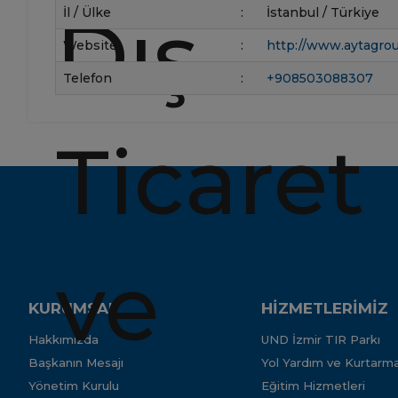
İl / Ülke
:
İstanbul / Türkiye
Website
:
http://www.aytagrou
Telefon
:
+908503088307
KURUMSAL
HİZMETLERİMİZ
Hakkımızda
UND İzmir TIR Parkı
Başkanın Mesajı
Yol Yardım ve Kurtarma
Yönetim Kurulu
Eğitim Hizmetleri