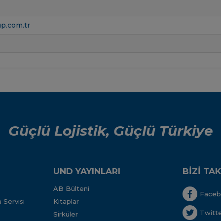
p.com.tr
Güçlü Lojistik, Güçlü Türkiye
UND YAYINLARI
BİZİ TAK
AB Bülteni
Face
 Servisi
Kitaplar
Twitt
Sirküler