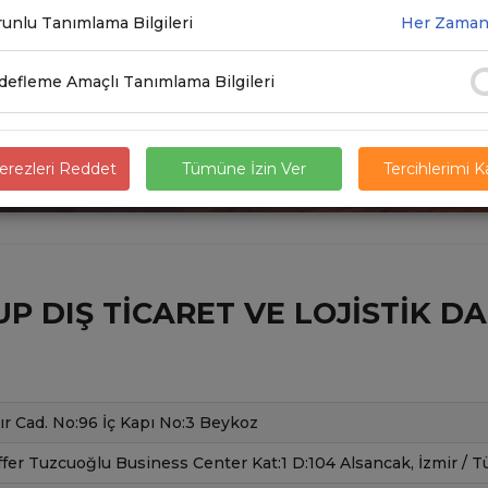
unlu Tanımlama Bilgileri
Her Zaman
efleme Amaçlı Tanımlama Bilgileri
rezleri Reddet
Tümüne İzin Ver
Tercihlerimi 
P DIŞ TICARET VE LOJISTIK DA
r Cad. No:96 İç Kapı No:3 Beykoz
fer Tuzcuoğlu Business Center Kat:1 D:104 Alsancak, İzmir / T