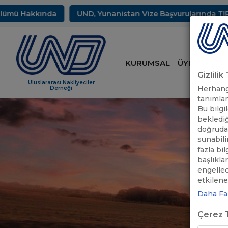
 Hakkında
UND, Yunanistan Vize Başvurularında TIR Sürüc
KURUMSAL
ÜYELİK
HİZ
Gizlili
Uluslararası Nakliyeciler
Herhangi
Derneği
tanımlam
Bu bilgil
beklediğ
doğrudan
sunabili
fazla bi
başlıkla
engelle
etkileneb
Daha Faz
Çerez T