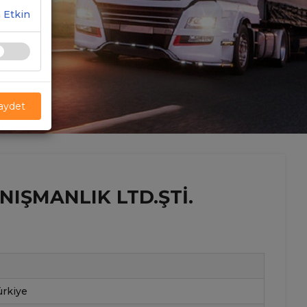
 Etkin
Kaydet
NIŞMANLIK LTD.ŞTI.
ürkiye