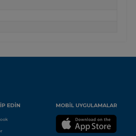
İP EDİN
MOBİL UYGULAMALAR
book
er