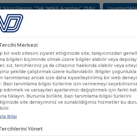
ülerinin “Tek Yetkili Acentesi” Oldu!
Uyuşmazlıkların 
METLERİMİZ
SEKTÖREL BİLGİLER
UND YAYINLARI
HAB
k Tercihi Merkezi
 bir web sitesini ziyaret ettiğinizde site, tarayıcınızdan genell
a bilgileri biçiminde olmak üzere bilgiler alabilir veya depolaya
er; siz, tercihleriniz ya da cihazınız hakkında olabilir veya sitey
iniz şekilde çalıştırmak üzere kullanılabilir. Bilgiler çoğunlukla 
 tanımlamaz ancak size daha kişiselleştirilmiş bir web deney
r. Bazı tanımlama bilgisi türlerine izin vermemeyi seçebilirsini
lgi edinmek ve varsayılan ayarlarımızı değiştirmek için farklı ka
rına tıklayın. Bununla birlikte, bazı tanımlama bilgisi türlerini
diğinizde site deneyiminiz ve sunabildiğimiz hizmetler bu du
ilir.
la Bilgi
ercihlerini Yönet