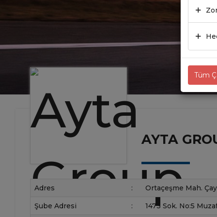
Zor
Hed
Tüm Çe
AYTA GROU
Adres
:
Ortaçeşme Mah. Çayı
Şube Adresi
:
1473 Sok. No:5 Muzaf