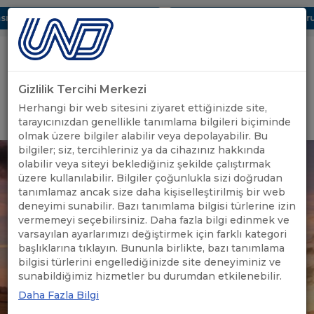
ı Dijital UBAK Bölümü Hakkında
UND, Yunanistan Vize Başvurula
Gizlilik Tercihi Merkezi
Uluslararası Nakliyeciler Derneği
Herhangi bir web sitesini ziyaret ettiğinizde site,
GİRİŞ YAP
tarayıcınızdan genellikle tanımlama bilgileri biçiminde
olmak üzere bilgiler alabilir veya depolayabilir. Bu
bilgiler; siz, tercihleriniz ya da cihazınız hakkında
olabilir veya siteyi beklediğiniz şekilde çalıştırmak
üzere kullanılabilir. Bilgiler çoğunlukla sizi doğrudan
tanımlamaz ancak size daha kişiselleştirilmiş bir web
deneyimi sunabilir. Bazı tanımlama bilgisi türlerine izin
vermemeyi seçebilirsiniz. Daha fazla bilgi edinmek ve
varsayılan ayarlarımızı değiştirmek için farklı kategori
başlıklarına tıklayın. Bununla birlikte, bazı tanımlama
bilgisi türlerini engellediğinizde site deneyiminiz ve
sunabildiğimiz hizmetler bu durumdan etkilenebilir.
Daha Fazla Bilgi