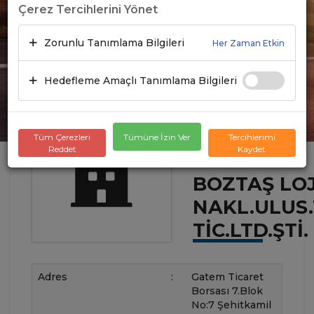
Çerez Tercihlerini Yönet
Zorunlu Tanımlama Bilgileri
Her Zaman Etkin
Hedefleme Amaçlı Tanımlama Bilgileri
Tüm Çerezleri
Tümüne İzin Ver
Tercihlerimi
Reddet
Kaydet
BOZTAŞ LOJ
NAKL.ULUS.
TİC.LTD.ŞTİ.
Adres
:
Gatem Ticaret
Borsası 7.Blok
No:7 Şehitkamil