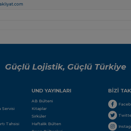
akliyat.com
Güçlü Lojistik, Güçlü Türkiye
UND YAYINLARI
BİZİ TAK
AB Bülteni
Face
 Servisi
Kitaplar
Twitt
Sirküler
tı Tahsisi
Haftalık Bülten
Insta