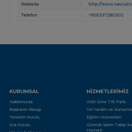
Website
:
http://www.navruzn
Telefon
:
+905337280302
KURUMSAL
HİZMETLERİMİZ
Hakkımızda
UND İzmir TIR Parkı
Başkanın Mesajı
Yol Yardım ve Kurtarma
Yönetim Kurulu
Eğitim Hizmetleri
İcra Kurulu
Gümrük İşlem Takip Kar
Hizmeti