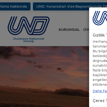
 Hakkında
UND, Yunanistan Vize Başvurularında TIR Sürüc
KURUMSAL
ÜYELİK
HİZ
Gizlili
Uluslararası Nakliyeciler
Herhangi
Derneği
tanımlam
Bu bilgil
beklediğ
doğrudan
sunabili
fazla bi
başlıkla
engelle
etkileneb
Daha Faz
Çerez T