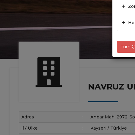
Zor
Hed
Tüm Çe
NAVRUZ UL
Adres
:
Anbar Mah. 2972. So
İl / Ülke
:
Kayseri / Türkiye