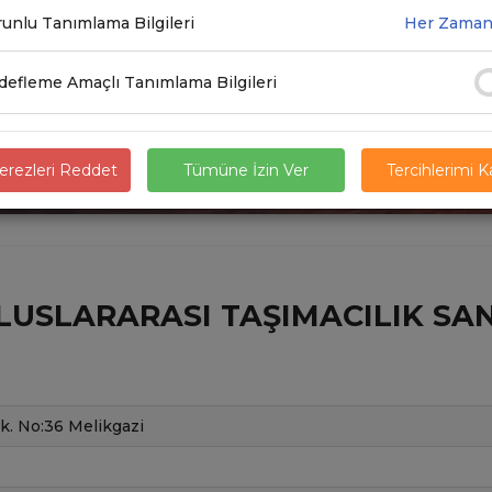
unlu Tanımlama Bilgileri
Her Zaman
efleme Amaçlı Tanımlama Bilgileri
rezleri Reddet
Tümüne İzin Ver
Tercihlerimi 
USLARARASI TAŞIMACILIK SAN.T
k. No:36 Melikgazi