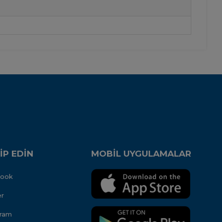
İP EDİN
MOBİL UYGULAMALAR
book
er
gram