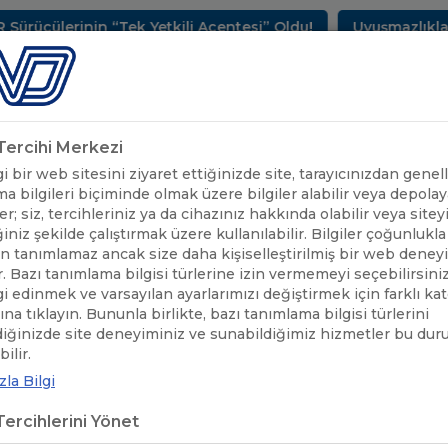
ülerinin “Tek Yetkili Acentesi” Oldu!
Uyuşmazlıkların 
METLERİMİZ
SEKTÖREL BİLGİLER
UND YAYINLARI
HAB
k Tercihi Merkezi
 bir web sitesini ziyaret ettiğinizde site, tarayıcınızdan genell
a bilgileri biçiminde olmak üzere bilgiler alabilir veya depolaya
er; siz, tercihleriniz ya da cihazınız hakkında olabilir veya sitey
iniz şekilde çalıştırmak üzere kullanılabilir. Bilgiler çoğunlukla 
 tanımlamaz ancak size daha kişiselleştirilmiş bir web deney
r. Bazı tanımlama bilgisi türlerine izin vermemeyi seçebilirsini
lgi edinmek ve varsayılan ayarlarımızı değiştirmek için farklı ka
rına tıklayın. Bununla birlikte, bazı tanımlama bilgisi türlerini
diğinizde site deneyiminiz ve sunabildiğimiz hizmetler bu du
ilir.
la Bilgi
ercihlerini Yönet