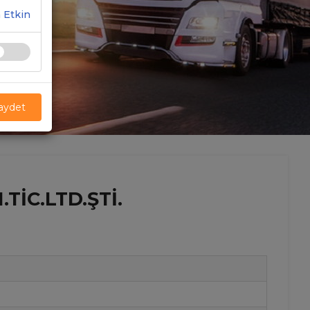
 Etkin
Kaydet
IC.LTD.ŞTI.