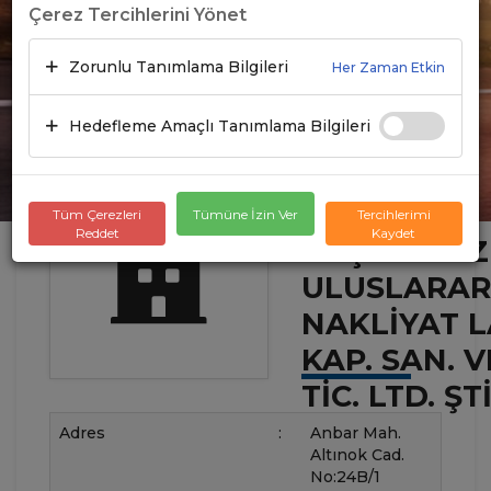
Çerez Tercihlerini Yönet
Zorunlu Tanımlama Bilgileri
Her Zaman Etkin
Hedefleme Amaçlı Tanımlama Bilgileri
Tüm Çerezleri
Tümüne İzin Ver
Tercihlerimi
Reddet
Kaydet
AKÇE TURI
ULUSLARAR
NAKLIYAT L
KAP. SAN. V
TIC. LTD. ŞTI
Adres
:
Anbar Mah.
Altınok Cad.
No:24B/1