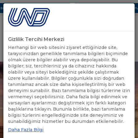
ı Dijital UBAK Bölümü Hakkında
UND, Yunanistan Vize Başvurula
Gizlilik Tercihi Merkezi
Uluslararası Nakliyeciler Derneği
Herhangi bir web sitesini ziyaret ettiğinizde site,
GİRİŞ YAP
tarayıcınızdan genellikle tanımlama bilgileri biçiminde
olmak üzere bilgiler alabilir veya depolayabilir. Bu
bilgiler; siz, tercihleriniz ya da cihazınız hakkında
olabilir veya siteyi beklediğiniz şekilde çalıştırmak
üzere kullanılabilir. Bilgiler çoğunlukla sizi doğrudan
tanımlamaz ancak size daha kişiselleştirilmiş bir web
deneyimi sunabilir. Bazı tanımlama bilgisi türlerine izin
vermemeyi seçebilirsiniz. Daha fazla bilgi edinmek ve
varsayılan ayarlarımızı değiştirmek için farklı kategori
başlıklarına tıklayın. Bununla birlikte, bazı tanımlama
bilgisi türlerini engellediğinizde site deneyiminiz ve
sunabildiğimiz hizmetler bu durumdan etkilenebilir.
Daha Fazla Bilgi