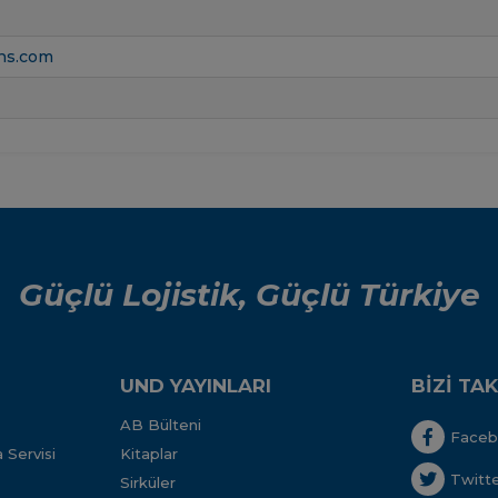
ans.com
Güçlü Lojistik, Güçlü Türkiye
UND YAYINLARI
BİZİ TAK
AB Bülteni
Face
 Servisi
Kitaplar
Twitt
Sirküler