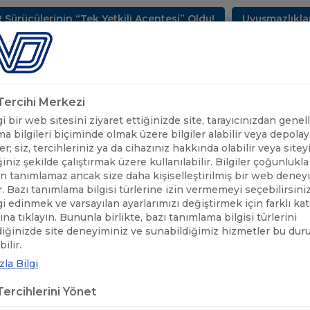
cülerinin “Tek Yetkili Acentesi” Oldu!
Uyuşmazlıkların
METLERİMİZ
SEKTÖREL BİLGİLER
UND YAYINLARI
HAB
k Tercihi Merkezi
 bir web sitesini ziyaret ettiğinizde site, tarayıcınızdan genell
a bilgileri biçiminde olmak üzere bilgiler alabilir veya depolaya
er; siz, tercihleriniz ya da cihazınız hakkında olabilir veya sitey
iniz şekilde çalıştırmak üzere kullanılabilir. Bilgiler çoğunlukla 
 tanımlamaz ancak size daha kişiselleştirilmiş bir web deney
r. Bazı tanımlama bilgisi türlerine izin vermemeyi seçebilirsini
lgi edinmek ve varsayılan ayarlarımızı değiştirmek için farklı ka
rına tıklayın. Bununla birlikte, bazı tanımlama bilgisi türlerini
diğinizde site deneyiminiz ve sunabildiğimiz hizmetler bu du
ilir.
la Bilgi
ercihlerini Yönet