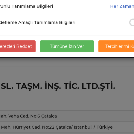
unlu Tanımlama Bilgileri
Her Zaman
efleme Amaçlı Tanımlama Bilgileri
rezleri Reddet
Tümüne İzin Ver
Tercihlerimi 
L. TAŞM. İNŞ. TIC. LTD.ŞTI.
h. Vaha Cad. No:6 Çatalca
h. Hürriyet Cad. No:22 Çatalca/ İstanbul, / Türkiye