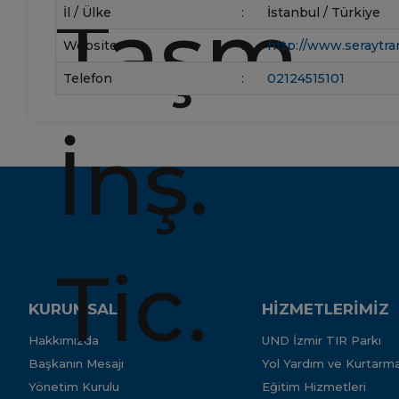
İl / Ülke
:
İstanbul / Türkiye
Website
:
http://www.seraytr
Telefon
:
02124515101
KURUMSAL
HİZMETLERİMİZ
Hakkımızda
UND İzmir TIR Parkı
Başkanın Mesajı
Yol Yardım ve Kurtarma
Yönetim Kurulu
Eğitim Hizmetleri