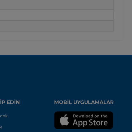
İP EDİN
MOBİL UYGULAMALAR
book
er