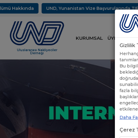
ü Hakkında
UND, Yunanistan Vize Başvurularında TIR Sürü
KURUMSAL
ÜYELİK
HİZ
Gizlili
Uluslararası Nakliyeciler
Herhangi
Derneği
tanımlam
Bu bilgil
beklediğ
doğrudan
sunabili
fazla bi
başlıkla
engelle
etkileneb
Daha Faz
Çerez T