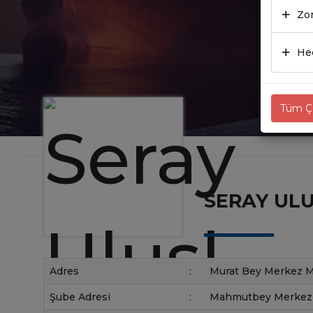
Zor
Hed
Tüm Çe
SERAY ULUS
Adres
:
Murat Bey Merkez Ma
Şube Adresi
:
Mahmutbey Merkez Ma