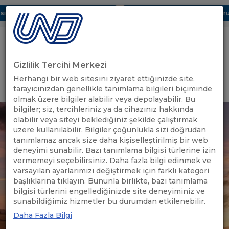
ı Dijital UBAK Bölümü Hakkında
UND, Yunanistan Vize Başvurula
Gizlilik Tercihi Merkezi
Uluslararası Nakliyeciler Derneği
Herhangi bir web sitesini ziyaret ettiğinizde site,
GİRİŞ YAP
tarayıcınızdan genellikle tanımlama bilgileri biçiminde
olmak üzere bilgiler alabilir veya depolayabilir. Bu
bilgiler; siz, tercihleriniz ya da cihazınız hakkında
olabilir veya siteyi beklediğiniz şekilde çalıştırmak
üzere kullanılabilir. Bilgiler çoğunlukla sizi doğrudan
tanımlamaz ancak size daha kişiselleştirilmiş bir web
deneyimi sunabilir. Bazı tanımlama bilgisi türlerine izin
vermemeyi seçebilirsiniz. Daha fazla bilgi edinmek ve
varsayılan ayarlarımızı değiştirmek için farklı kategori
başlıklarına tıklayın. Bununla birlikte, bazı tanımlama
bilgisi türlerini engellediğinizde site deneyiminiz ve
sunabildiğimiz hizmetler bu durumdan etkilenebilir.
Daha Fazla Bilgi