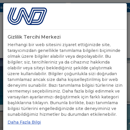
ı Dijital UBAK Bölümü Hakkında
UND, Yunanistan Vize Başvurula
Gizlilik Tercihi Merkezi
Uluslararası Nakliyeciler Derneği
Herhangi bir web sitesini ziyaret ettiğinizde site,
GİRİŞ YAP
tarayıcınızdan genellikle tanımlama bilgileri biçiminde
olmak üzere bilgiler alabilir veya depolayabilir. Bu
bilgiler; siz, tercihleriniz ya da cihazınız hakkında
olabilir veya siteyi beklediğiniz şekilde çalıştırmak
üzere kullanılabilir. Bilgiler çoğunlukla sizi doğrudan
tanımlamaz ancak size daha kişiselleştirilmiş bir web
deneyimi sunabilir. Bazı tanımlama bilgisi türlerine izin
vermemeyi seçebilirsiniz. Daha fazla bilgi edinmek ve
varsayılan ayarlarımızı değiştirmek için farklı kategori
başlıklarına tıklayın. Bununla birlikte, bazı tanımlama
bilgisi türlerini engellediğinizde site deneyiminiz ve
sunabildiğimiz hizmetler bu durumdan etkilenebilir.
Daha Fazla Bilgi