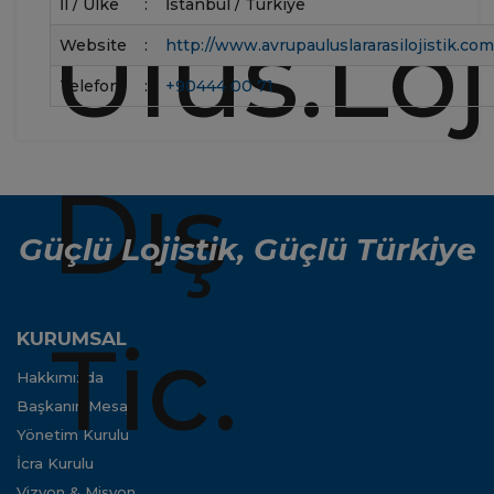
İl / Ülke
:
İstanbul / Türkiye
Website
:
http://www.avrupauluslararasilojistik.com
Telefon
:
+90444 00 71
Güçlü Lojistik, Güçlü Türkiye
KURUMSAL
Hakkımızda
Başkanın Mesajı
Yönetim Kurulu
İcra Kurulu
Vizyon & Misyon