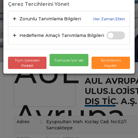
Çerez Tercihlerini Yönet
Zorunlu Tanımlama Bilgileri
Her Zaman Etkin
Hedefleme Amaçlı Tanımlama Bilgileri
Tüm Çerezleri
Tümüne İzin Ver
Tercihlerimi
Reddet
Kaydet
AUL AVRUP
ULUS.LOJIS
DIŞ TIC. A.Ş.
Adres
:
Eyüpsultan Mah. Kızılay Cad. No:52/1
Sancaktepe