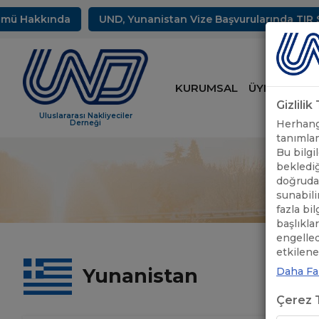
kında
UND, Yunanistan Vize Başvurularında TIR Sürücüleri
KURUMSAL
ÜYELİK
HİZ
Gizlili
Uluslararası Nakliyeciler
Herhangi
Derneği
tanımlam
Bu bilgil
beklediğ
doğrudan
sunabili
fazla bi
başlıkla
engelle
etkileneb
Yunanistan
Daha Faz
Çerez T