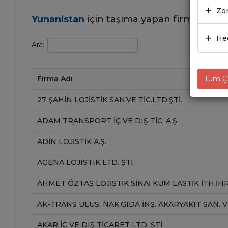
Zor
Yunanistan
için taşıma yapan firmalar
Hed
Ara:
Firma Adı
Tüm Çe
27 ŞAHIN LOJISTIK SAN.VE TIC.LTD.ŞTI.
ADAM TRANSPORT İÇ VE DIŞ TIC. A.Ş.
ADIN LOJISTIK A.Ş.
AGENA LOJISTIK LTD. ŞTI.
AHMET ÖZTAŞ LOJİSTİK SİNAİ KUM LASTİK İTH.İHR.
AK-TRANS ULUS. NAK.GIDA İNŞ. AKARYAKIT SAN. VE 
AKAR İÇ VE DIŞ TICARET LTD. ŞTI.