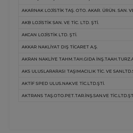
AKARNAK LOJISTIK TAŞ. OTO. AKAR. ÜRÜN. SAN. VE 
AKB LOJISTIK SAN. VE TIC. LTD. ŞTI.
AKCAN LOJISTIK LTD. ŞTI.
AKKAR NAKLIYAT DIŞ TICARET A.Ş.
AKRAN NAKLİYE TAHM.TAH.GIDA İNŞ.TAAH.TURZ.AK
AKS ULUSLARARASI TAŞIMACILIK TIC. VE SANLTD.
AKTIF SPED ULUS.NAK.VE TIC.LTD.ŞTI.
AKTRANS TAŞ.OTO.PET.TAR.İNŞ.SAN.VE TIC.LTD.ŞT