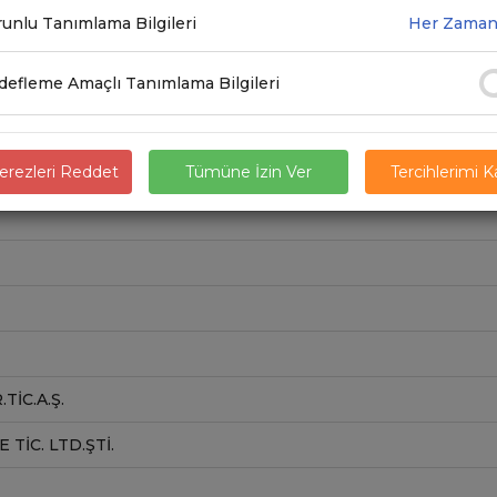
unlu Tanımlama Bilgileri
Her Zaman
efleme Amaçlı Tanımlama Bilgileri
rezleri Reddet
Tümüne İzin Ver
Tercihlerimi 
TİC.A.Ş.
TIC. LTD.ŞTI.