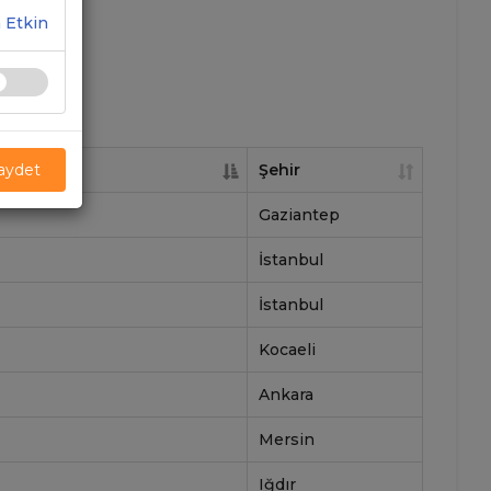
 Etkin
Şehir
Kaydet
Gaziantep
İstanbul
İstanbul
Kocaeli
Ankara
Mersin
Iğdır