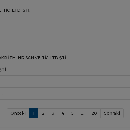
TIC. LTD. ŞTI.
R.İTH.İHR.SAN.VE TİC.LTD.ŞTİ
ŞTI
I.
Önceki
1
2
3
4
5
…
20
Sonraki