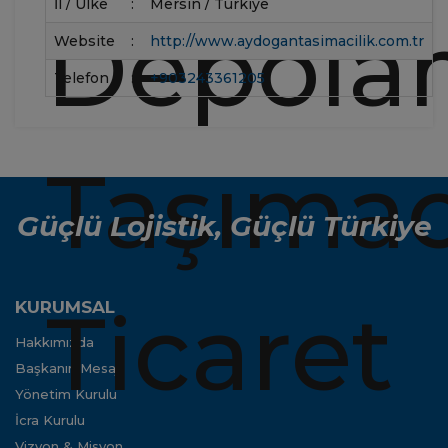
İl / Ülke
:
Mersin / Türkiye
Website
:
http://www.aydogantasimacilik.com.tr
Telefon
:
+903243361205
Güçlü Lojistik, Güçlü Türkiye
KURUMSAL
Hakkımızda
Başkanın Mesajı
Yönetim Kurulu
İcra Kurulu
Vizyon & Misyon