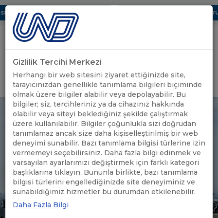
ı Dijital UBAK Bölümü Hakkında
UND, Yunanistan Vize Başvurula
Gizlilik Tercihi Merkezi
Uluslararası Nakliyeciler Derneği
Herhangi bir web sitesini ziyaret ettiğinizde site,
GİRİŞ YAP
tarayıcınızdan genellikle tanımlama bilgileri biçiminde
olmak üzere bilgiler alabilir veya depolayabilir. Bu
bilgiler; siz, tercihleriniz ya da cihazınız hakkında
olabilir veya siteyi beklediğiniz şekilde çalıştırmak
üzere kullanılabilir. Bilgiler çoğunlukla sizi doğrudan
tanımlamaz ancak size daha kişiselleştirilmiş bir web
deneyimi sunabilir. Bazı tanımlama bilgisi türlerine izin
vermemeyi seçebilirsiniz. Daha fazla bilgi edinmek ve
varsayılan ayarlarımızı değiştirmek için farklı kategori
başlıklarına tıklayın. Bununla birlikte, bazı tanımlama
bilgisi türlerini engellediğinizde site deneyiminiz ve
sunabildiğimiz hizmetler bu durumdan etkilenebilir.
Daha Fazla Bilgi