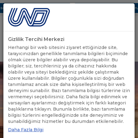
ı Dijital UBAK Bölümü Hakkında
UND, Yunanistan Vize Başvurula
Gizlilik Tercihi Merkezi
Uluslararası Nakliyeciler Derneği
Herhangi bir web sitesini ziyaret ettiğinizde site,
GİRİŞ YAP
tarayıcınızdan genellikle tanımlama bilgileri biçiminde
olmak üzere bilgiler alabilir veya depolayabilir. Bu
bilgiler; siz, tercihleriniz ya da cihazınız hakkında
olabilir veya siteyi beklediğiniz şekilde çalıştırmak
üzere kullanılabilir. Bilgiler çoğunlukla sizi doğrudan
tanımlamaz ancak size daha kişiselleştirilmiş bir web
deneyimi sunabilir. Bazı tanımlama bilgisi türlerine izin
vermemeyi seçebilirsiniz. Daha fazla bilgi edinmek ve
varsayılan ayarlarımızı değiştirmek için farklı kategori
başlıklarına tıklayın. Bununla birlikte, bazı tanımlama
bilgisi türlerini engellediğinizde site deneyiminiz ve
sunabildiğimiz hizmetler bu durumdan etkilenebilir.
Daha Fazla Bilgi