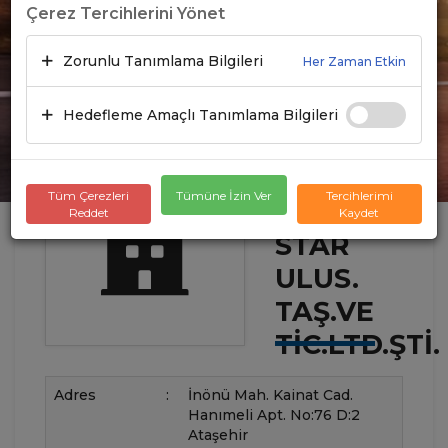
Çerez Tercihlerini Yönet
Zorunlu Tanımlama Bilgileri
Her Zaman Etkin
Hedefleme Amaçlı Tanımlama Bilgileri
Tüm Çerezleri
Tümüne İzin Ver
Tercihlerimi
Reddet
Kaydet
STAR
ULUS.
TAŞ.VE
TIC.LTD.ŞTI.
Adres
:
İnönü Mah. Kainat Cad.
Hanımeli Apt. No:76 D:2
Ataşehir