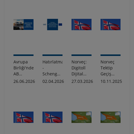
Avrupa
Hatırlatma
Norveç:
Norveç
Birliği'nde
-
Digitoll
Tektip
AB
Schengen
Dijital
Geçiş
Tescilli
Bölgesine
Gümrük
Belgeleri
26.06.2026
02.04.2026
27.03.2026
10.11.2025
Hafif
Giriş-Çıkış
Sistemi
Tükendi
Ticari
Sistemi
Tanıtımı
Araçlar
EES
Hakkında
İçin
Hakkında
Uygulanacak
Bilgilendirme
Sürüş Ve
Dinlenme
Süresi
Yükümlülükleri