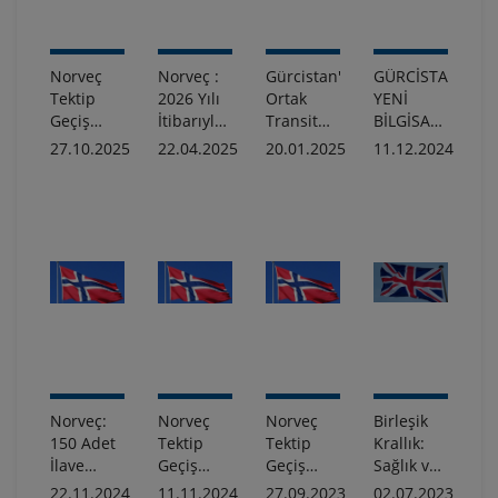
Türk
Araçları
İçin
Norveç
Norveç :
Gürcistan'ın
GÜRCİSTAN:
Geçerli
Tektip
2026 Yılı
Ortak
YENİ
Değildir
Geçiş
İtibarıyla
Transit
BİLGİSAYARLI
Belgelerinde
Kademeli
Sözleşmesine
TRANSİT
27.10.2025
22.04.2025
20.01.2025
11.12.2024
Son
Olarak
Akit Taraf
SİSTEMİ
Durum
Devreye
Olması
(NCTS)
Girecek
Hakkında
AŞAMA 5
Digitoll
Bilgilendirme
- KATILIM
Sistemi
SÖZLEŞMELERİ
Hakkında
HAKKINDA
BİLGİLENDİRME
Norveç:
Norveç
Norveç
Birleşik
150 Adet
Tektip
Tektip
Krallık:
İlave
Geçiş
Geçiş
Sağlık ve
Tektip
Belgeleri
Belgeleri
Bitki
22.11.2024
11.11.2024
27.09.2023
02.07.2023