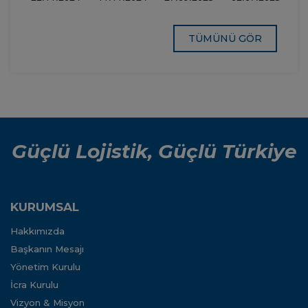
Geçiş
Tükendi
Tükendi
Sağlığı
Belgesi
Kategorisindeki
Temin
Yükler
TÜMÜNÜ GÖR
Edildi
İçin Sınır
Hedef
Operasyon
Modeli
Risk
Sınıflandırması
Uygulaması
Hakkında
Güçlü Lojistik, Güçlü Türkiye
KURUMSAL
Hakkımızda
Başkanın Mesajı
Yönetim Kurulu
İcra Kurulu
Vizyon & Misyon