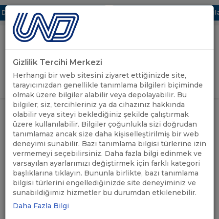
ijital UBAK Bölümü Hakkında
UND, Yunanistan Vize Başvuruları
Gizlilik Tercihi Merkezi
Uluslararası Nakliyeciler Derneği
Herhangi bir web sitesini ziyaret ettiğinizde site,
GİRİŞ YAP
tarayıcınızdan genellikle tanımlama bilgileri biçiminde
olmak üzere bilgiler alabilir veya depolayabilir. Bu
bilgiler; siz, tercihleriniz ya da cihazınız hakkında
olabilir veya siteyi beklediğiniz şekilde çalıştırmak
üzere kullanılabilir. Bilgiler çoğunlukla sizi doğrudan
Norveç
tanımlamaz ancak size daha kişiselleştirilmiş bir web
deneyimi sunabilir. Bazı tanımlama bilgisi türlerine izin
vermemeyi seçebilirsiniz. Daha fazla bilgi edinmek ve
varsayılan ayarlarımızı değiştirmek için farklı kategori
başlıklarına tıklayın. Bununla birlikte, bazı tanımlama
bilgisi türlerini engellediğinizde site deneyiminiz ve
Norveç
için taşıma yapan firmalar
sunabildiğimiz hizmetler bu durumdan etkilenebilir.
Daha Fazla Bilgi
Ara: