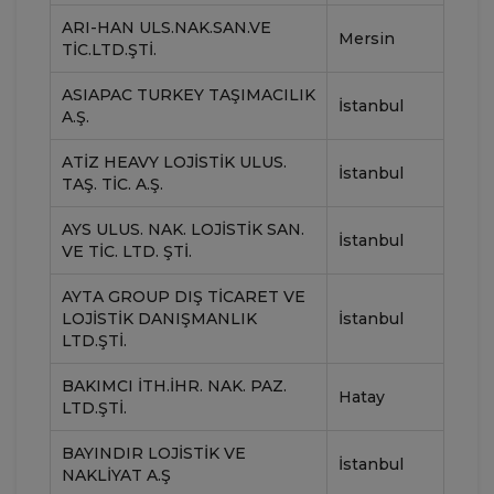
ARI-HAN ULS.NAK.SAN.VE
Mersin
TIC.LTD.ŞTI.
ASIAPAC TURKEY TAŞIMACILIK
İstanbul
A.Ş.
ATIZ HEAVY LOJISTIK ULUS.
İstanbul
TAŞ. TIC. A.Ş.
AYS ULUS. NAK. LOJISTIK SAN.
İstanbul
VE TIC. LTD. ŞTI.
AYTA GROUP DIŞ TICARET VE
LOJISTIK DANIŞMANLIK
İstanbul
LTD.ŞTI.
BAKIMCI İTH.İHR. NAK. PAZ.
Hatay
LTD.ŞTI.
BAYINDIR LOJISTIK VE
İstanbul
NAKLIYAT A.Ş