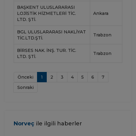
BAŞKENT ULUSLARARASI
LOJISTIK HIZMETLERI TIC.
Ankara
LTD. ŞTI.
BGL ULUSLARARASI NAKLIYAT
Trabzon
TIC.LTD.ŞTI.
BIRSES NAK. İNŞ. TUR. TIC.
Trabzon
LTD. ŞTI.
Önceki
1
2
3
4
5
6
7
Sonraki
Norveç
ile ilgili haberler