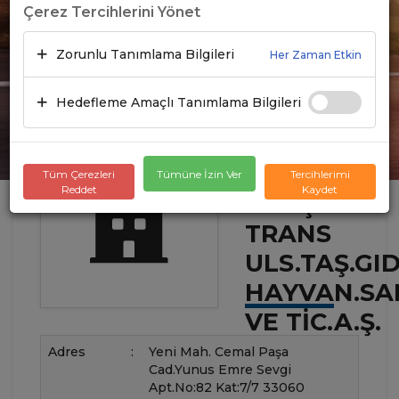
Çerez Tercihlerini Yönet
Zorunlu Tanımlama Bilgileri
Her Zaman Etkin
Hedefleme Amaçlı Tanımlama Bilgileri
Tüm Çerezleri
Tümüne İzin Ver
Tercihlerimi
Reddet
Kaydet
GÖKŞEN
TRANS
ULS.TAŞ.GI
HAYVAN.SA
VE TIC.A.Ş.
Adres
:
Yeni Mah. Cemal Paşa
Cad.Yunus Emre Sevgi
Apt.No:82 Kat:7/7 33060