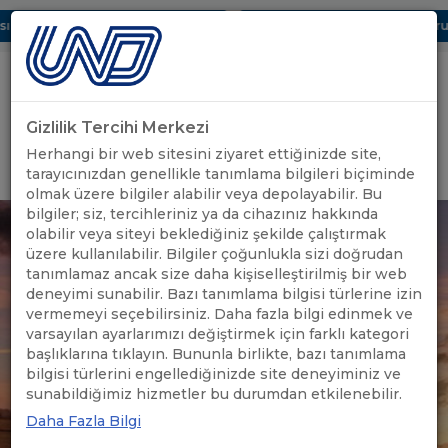
 Dijital UBAK Bölümü Hakkında
UND, Yunanistan Vize Başvurula
Gizlilik Tercihi Merkezi
Uluslararası Nakliyeciler Derneği
Herhangi bir web sitesini ziyaret ettiğinizde site,
GİRİŞ YAP
tarayıcınızdan genellikle tanımlama bilgileri biçiminde
olmak üzere bilgiler alabilir veya depolayabilir. Bu
bilgiler; siz, tercihleriniz ya da cihazınız hakkında
olabilir veya siteyi beklediğiniz şekilde çalıştırmak
üzere kullanılabilir. Bilgiler çoğunlukla sizi doğrudan
tanımlamaz ancak size daha kişiselleştirilmiş bir web
deneyimi sunabilir. Bazı tanımlama bilgisi türlerine izin
vermemeyi seçebilirsiniz. Daha fazla bilgi edinmek ve
varsayılan ayarlarımızı değiştirmek için farklı kategori
başlıklarına tıklayın. Bununla birlikte, bazı tanımlama
bilgisi türlerini engellediğinizde site deneyiminiz ve
sunabildiğimiz hizmetler bu durumdan etkilenebilir.
Daha Fazla Bilgi