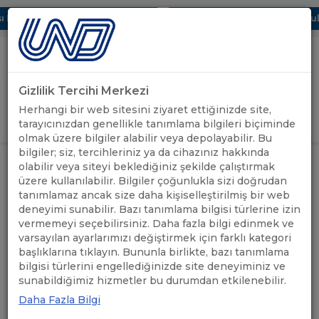
 Dijital UBAK Bölümü Hakkında
UND, Yunanistan Vize Başvurular
Gizlilik Tercihi Merkezi
Uluslararası Nakliyeciler Derneği
Herhangi bir web sitesini ziyaret ettiğinizde site,
GİRİŞ YAP
tarayıcınızdan genellikle tanımlama bilgileri biçiminde
olmak üzere bilgiler alabilir veya depolayabilir. Bu
bilgiler; siz, tercihleriniz ya da cihazınız hakkında
GÜRCİSTAN'IN ORTAK TRANSİT
olabilir veya siteyi beklediğiniz şekilde çalıştırmak
ÖNEMLİ
SÖZLEŞMESİNE AKİT TARAF
ANASAYFA
/
/
üzere kullanılabilir. Bilgiler çoğunlukla sizi doğrudan
DUYURULAR
OLMASI HAKKINDA
tanımlamaz ancak size daha kişiselleştirilmiş bir web
BİLGİLENDİRME
deneyimi sunabilir. Bazı tanımlama bilgisi türlerine izin
vermemeyi seçebilirsiniz. Daha fazla bilgi edinmek ve
GÜRCİSTAN'IN ORTAK
varsayılan ayarlarımızı değiştirmek için farklı kategori
başlıklarına tıklayın. Bununla birlikte, bazı tanımlama
TRANSİT SÖZLEŞMESİNE
bilgisi türlerini engellediğinizde site deneyiminiz ve
sunabildiğimiz hizmetler bu durumdan etkilenebilir.
AKİT TARAF OLMASI
Daha Fazla Bilgi
HAKKINDA BİLGİLENDİRME