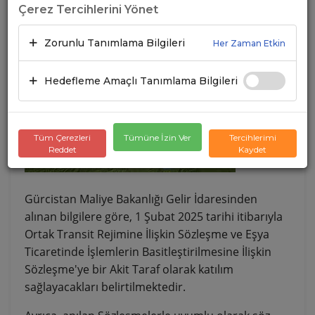
Çerez Tercihlerini Yönet
20.01.2025
A+
A-
Zorunlu Tanımlama Bilgileri
Her Zaman Etkin
Hedefleme Amaçlı Tanımlama Bilgileri
Tüm Çerezleri
Tümüne İzin Ver
Tercihlerimi
Reddet
Kaydet
Gürcistan Maliye Bakanlığı Gelir İdaresinden
alınan bilgilere göre, 1 Şubat 2025 tarihi itibarıyla
Ortak Transit Rejimine İlişkin Sözleşme ve Eşya
Ticaretinde İşlemlerin Basitleştirilmesine İlişkin
Sözleşme'ye bir Akit Taraf olarak katılım
sağlayacakları belirtilmektedir.