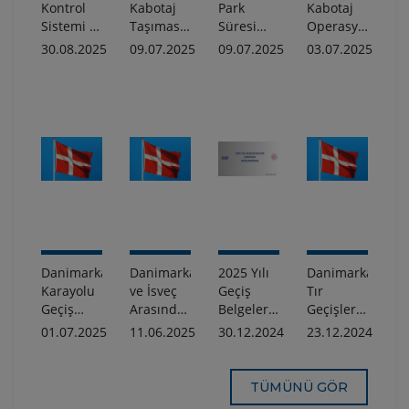
Kontrol
Kabotaj
Park
Kabotaj
Sistemi 2
Taşıması
Süresi
Operasyonlarına
(ICS2)
Gerçekleştiren
Kısıtlamasının
İlişkin
30.08.2025
09.07.2025
09.07.2025
03.07.2025
Sürüm 3
Sürücüler
Kaldırılması
Güncellenmiş
Derogasyon
İçin Yeni
Hakkında
Kılavuz
Hakkında
Asgari
Hakkında
Bilgilendirme
Ücretler
Bilgilendirme
Hakkında
Danimarka
Danimarka
2025 Yılı
Danimarka:
Karayolu
ve İsveç
Geçiş
Tır
Geçiş
Arasındaki
Belgeleri
Geçişlerinde
Ücreti
Øresund
Hakkında
1 Ocak
01.07.2025
11.06.2025
30.12.2024
23.12.2024
Yasasında
Köprüsü'ndeki
Bilgilendirme
2025'ten
Yapılan
Yol
İtibaren
Değişiklikler
Kısıtlamaları
Kilometre
TÜMÜNÜ GÖR
Hakkında
Hakkında
Bazlı