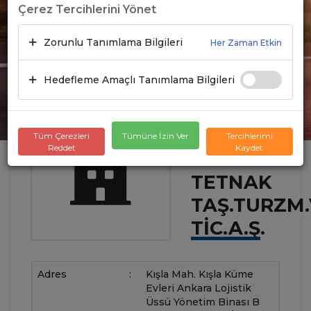
Çerez Tercihlerini Yönet
Zorunlu Tanımlama Bilgileri
Her Zaman Etkin
Hedefleme Amaçlı Tanımlama Bilgileri
Tüm Çerezleri
Tümüne İzin Ver
Tercihlerimi
Reddet
Kaydet
TETNAK
TAŞ.TURZM
TIC.A.Ş.
Adres
:
Kışla Mah. Kışla Küme
Evleri Ankara Lojistik
Üssü Yönetim Binası B