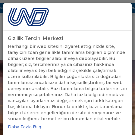
ı Dijital UBAK Bölümü Hakkında
UND, Yunanistan Vize Başvurula
Gizlilik Tercihi Merkezi
Uluslararası Nakliyeciler Derneği
Herhangi bir web sitesini ziyaret ettiğinizde site,
GİRİŞ YAP
tarayıcınızdan genellikle tanımlama bilgileri biçiminde
olmak üzere bilgiler alabilir veya depolayabilir. Bu
bilgiler; siz, tercihleriniz ya da cihazınız hakkında
olabilir veya siteyi beklediğiniz şekilde çalıştırmak
üzere kullanılabilir. Bilgiler çoğunlukla sizi doğrudan
tanımlamaz ancak size daha kişiselleştirilmiş bir web
deneyimi sunabilir. Bazı tanımlama bilgisi türlerine izin
vermemeyi seçebilirsiniz. Daha fazla bilgi edinmek ve
varsayılan ayarlarımızı değiştirmek için farklı kategori
başlıklarına tıklayın. Bununla birlikte, bazı tanımlama
bilgisi türlerini engellediğinizde site deneyiminiz ve
sunabildiğimiz hizmetler bu durumdan etkilenebilir.
Daha Fazla Bilgi