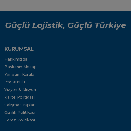
Lütfen
TIR
Karnesiz
ve TIREPD
Güçlü Lojistik, Güçlü Türkiye
Bildirimi
Yapmadan
Yola
Çıkmayın
KURUMSAL
Hakkımızda
Başkanın Mesajı
Yönetim Kurulu
İcra Kurulu
Vizyon & Misyon
Kalite Politikası
Çalışma Grupları
Gizlilik Politikası
Çerez Politikası