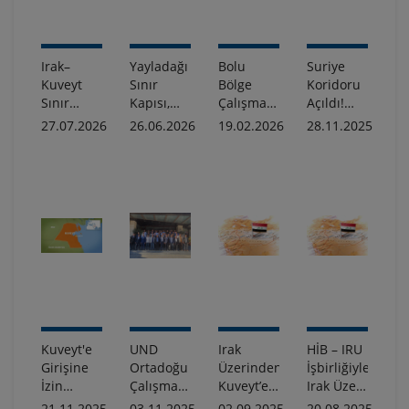
Irak–
Yayladağı
Bolu
Suriye
Kuveyt
Sınır
Bölge
Koridoru
Sınır
Kapısı,
Çalışma
Açıldı!
Kapısı
Suriye
Grubu
Suriye’ye
27.07.2026
26.06.2026
19.02.2026
28.11.2025
Yeniden
Ticareti
Toplantısı
Doğrudan
Açıldı
ve
Gerçekleştirildi
Taşımaların
Taşımacılığı
Ardından,
İçin
Suriye
Büyük
Üzerinden
Önem Arz
Transit
Ediyor -
Taşımalar
UND
Da
Suriye
Resmen
Sınırında
Başladı
Kuveyt'e
UND
Irak
HİB – IRU
Girişine
Ortadoğu
Üzerinden
İşbirliğiyle,
İzin
Çalışma
Kuveyt’e
Irak Üzeri
Verilmeyen
Grubu
Gerçekleşen
Transit
21.11.2025
03.11.2025
02.09.2025
20.08.2025