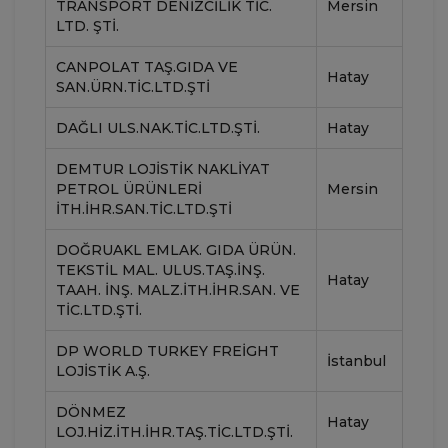
TRANSPORT DENIZCILIK TIC.
Mersin
LTD. ŞTI.
CANPOLAT TAŞ.GIDA VE
Hatay
SAN.ÜRN.TİC.LTD.ŞTİ
DAĞLI ULS.NAK.TIC.LTD.ŞTI.
Hatay
DEMTUR LOJİSTİK NAKLİYAT
PETROL ÜRÜNLERİ
Mersin
İTH.İHR.SAN.TİC.LTD.ŞTİ
DOĞRUAKL EMLAK. GIDA ÜRÜN.
TEKSTIL MAL. ULUS.TAŞ.İNŞ.
Hatay
TAAH. İNŞ. MALZ.İTH.İHR.SAN. VE
TIC.LTD.ŞTI.
DP WORLD TURKEY FREIGHT
İstanbul
LOJISTIK A.Ş.
DÖNMEZ
Hatay
LOJ.HIZ.İTH.İHR.TAŞ.TIC.LTD.ŞTI.