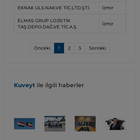
EKNAK ULS.NAK.VE TIC.LTD.ŞTI.
İzmir
ELMAS GRUP LOJISTIK
İzmir
TAŞ.DEPO.DAĞ.VE TIC.A.Ş.
Önceki
1
2
3
Sonraki
Kuveyt
ile ilgili haberler