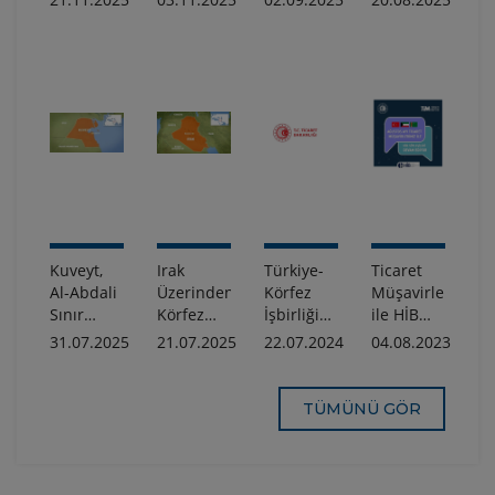
Taşıtlar
Hatay'da
Taşımalar
Taşımalara
Hakkındaki
Kuruldu:
ile İlgili
Dair
Uyarının
Hedef
Önemli
Bilgilendirme
Tekrarı
Kalkınma
Duyuru
Webinarı
Koridoru
ve
Türkiye-
Suriye
Tedarik
Zincirinin
Güçlenmesi
Kuveyt,
Irak
Türkiye-
Ticaret
Al-Abdali
Üzerinden
Körfez
Müşavirlerimiz
Sınır
Körfez
İşbirliği
ile HİB
Kapanması
Ardı
Konseyi
Söyleşileri
31.07.2025
21.07.2025
22.07.2024
04.08.2023
Hakkında
Ülkelere
Serbest
Ağustos
Bilgilendirme,
Yapılan
Ticaret
Program
1-20
Transit
Anlaşması
Hakkında
TÜMÜNÜ GÖR
Ağustos
Taşımalara
Anketi
Bilgilendirme
2025
Dair
Önemli
Duyuru!