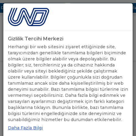
ijital UBAK Bölümü Hakkında
UND, Yunanistan Vize Başvuruları
Gizlilik Tercihi Merkezi
Uluslararası Nakliyeciler Derneği
Herhangi bir web sitesini ziyaret ettiğinizde site,
GİRİŞ YAP
tarayıcınızdan genellikle tanımlama bilgileri biçiminde
olmak üzere bilgiler alabilir veya depolayabilir. Bu
bilgiler; siz, tercihleriniz ya da cihazınız hakkında
olabilir veya siteyi beklediğiniz şekilde çalıştırmak
üzere kullanılabilir. Bilgiler çoğunlukla sizi doğrudan
Kuveyt
tanımlamaz ancak size daha kişiselleştirilmiş bir web
deneyimi sunabilir. Bazı tanımlama bilgisi türlerine izin
vermemeyi seçebilirsiniz. Daha fazla bilgi edinmek ve
varsayılan ayarlarımızı değiştirmek için farklı kategori
başlıklarına tıklayın. Bununla birlikte, bazı tanımlama
bilgisi türlerini engellediğinizde site deneyiminiz ve
Kuveyt
için taşıma yapan firmalar
sunabildiğimiz hizmetler bu durumdan etkilenebilir.
Daha Fazla Bilgi
Ara: