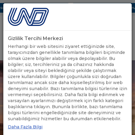
ı Dijital UBAK Bölümü Hakkında
UND, Yunanistan Vize Başvurula
Gizlilik Tercihi Merkezi
Uluslararası Nakliyeciler Derneği
Herhangi bir web sitesini ziyaret ettiğinizde site,
GİRİŞ YAP
tarayıcınızdan genellikle tanımlama bilgileri biçiminde
olmak üzere bilgiler alabilir veya depolayabilir. Bu
bilgiler; siz, tercihleriniz ya da cihazınız hakkında
olabilir veya siteyi beklediğiniz şekilde çalıştırmak
üzere kullanılabilir. Bilgiler çoğunlukla sizi doğrudan
tanımlamaz ancak size daha kişiselleştirilmiş bir web
deneyimi sunabilir. Bazı tanımlama bilgisi türlerine izin
vermemeyi seçebilirsiniz. Daha fazla bilgi edinmek ve
varsayılan ayarlarımızı değiştirmek için farklı kategori
başlıklarına tıklayın. Bununla birlikte, bazı tanımlama
bilgisi türlerini engellediğinizde site deneyiminiz ve
sunabildiğimiz hizmetler bu durumdan etkilenebilir.
Daha Fazla Bilgi