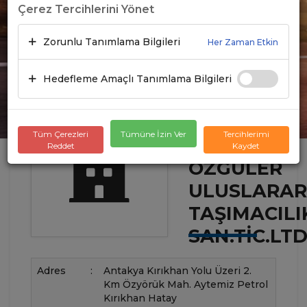
Çerez Tercihlerini Yönet
Zorunlu Tanımlama Bilgileri
Her Zaman Etkin
Hedefleme Amaçlı Tanımlama Bilgileri
Tüm Çerezleri
Tümüne İzin Ver
Tercihlerimi
Reddet
Kaydet
ÖZGÜLER
ULUSLARAR
TAŞIMACILI
SAN.TİC.LTD
Adres
:
Antakya Kırıkhan Yolu Üzeri 2.
Km Özyörük Mah. Aytemiz Petrol
Kırıkhan Hatay