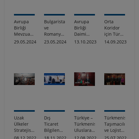
Katıldı
Avrupa
Bulgaristan
Avrupa
Orta
Birliği
ve
Birliği
Koridor
Mevzuatında
Romanya,
Daimi
için Türk
Son
Tuna
Temsilcimiz
Devletlerinden
29.05.2024
23.05.2024
13.10.2023
14.09.2023
Gelişmeler
Nehri
Büyükelçi
ortak
ve Türk
Boyunca
Sayın
irade
Şirketler
Yeni
Faruk
için
Dostluk
Kaymakcı’dan
Yükümlülükler
Köprülerinin
Sektörümüze
ve
İnşa
Tam
Fırsatlar
Edilmesini
Destek
Planlıyor /
Makale
Uzak
Dış
Türkiye –
Türkmenistan
Ülkeler
Ticaret
Türkmenistan
Taşımacılık
Stratejisi
Bilgilendirme
Uluslararası
ve Lojistik
Kapsamında
Seminerleri
Karayolu
Merkezi
08.12.2022
18.11.2022
12.08.2022
25.07.2022