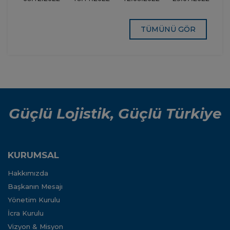
Lojistik
22-25
Taşımacılığı,
TULM’dan
Firmalarımıza
Kasım
UND ve
UND’ye
Yönelik
TULM
Ziyaret
TÜMÜNÜ GÖR
İlave
arasındaki
Destekler
işbirliği
Hakkında
ile
güçlenecek
Güçlü Lojistik, Güçlü Türkiye
KURUMSAL
Hakkımızda
Başkanın Mesajı
Yönetim Kurulu
İcra Kurulu
Vizyon & Misyon