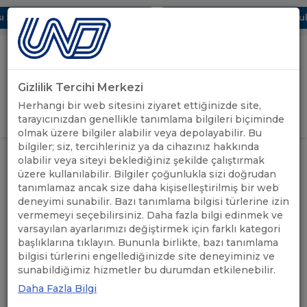
 Dijital UBAK Bölümü Hakkında
UND, Yunanistan Vize Başvurular
Gizlilik Tercihi Merkezi
Uluslararası Nakliyeciler Derneği
Herhangi bir web sitesini ziyaret ettiğinizde site,
GİRİŞ YAP
tarayıcınızdan genellikle tanımlama bilgileri biçiminde
olmak üzere bilgiler alabilir veya depolayabilir. Bu
bilgiler; siz, tercihleriniz ya da cihazınız hakkında
olabilir veya siteyi beklediğiniz şekilde çalıştırmak
üzere kullanılabilir. Bilgiler çoğunlukla sizi doğrudan
Hindistan
tanımlamaz ancak size daha kişiselleştirilmiş bir web
deneyimi sunabilir. Bazı tanımlama bilgisi türlerine izin
vermemeyi seçebilirsiniz. Daha fazla bilgi edinmek ve
varsayılan ayarlarımızı değiştirmek için farklı kategori
başlıklarına tıklayın. Bununla birlikte, bazı tanımlama
bilgisi türlerini engellediğinizde site deneyiminiz ve
sunabildiğimiz hizmetler bu durumdan etkilenebilir.
Hindistan
ile ilgili haberler
Daha Fazla Bilgi