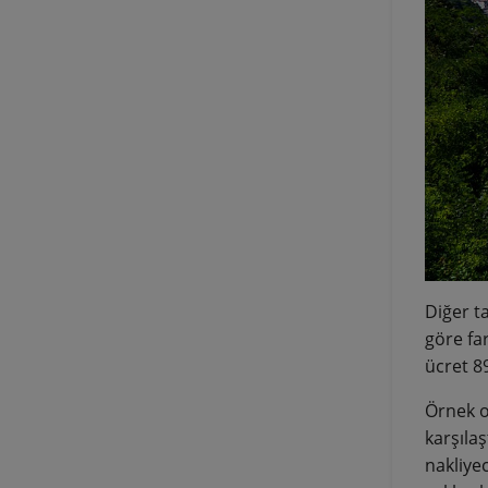
Diğer ta
göre far
ücret 89
Örnek o
karşıla
nakliye