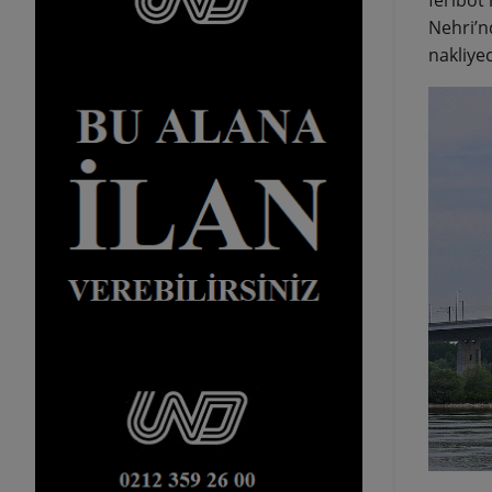
Nehri’nd
nakliyec