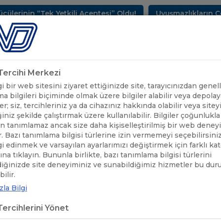
 Yetkili Acentesi” Oldu!
Uyuşmazlıkların Çözüm Merke
METLERİMİZ
SEKTÖREL BİLGİLER
UND YAYINLARI
HAB
k Tercihi Merkezi
 bir web sitesini ziyaret ettiğinizde site, tarayıcınızdan genell
a bilgileri biçiminde olmak üzere bilgiler alabilir veya depolaya
er; siz, tercihleriniz ya da cihazınız hakkında olabilir veya sitey
iniz şekilde çalıştırmak üzere kullanılabilir. Bilgiler çoğunlukla 
 tanımlamaz ancak size daha kişiselleştirilmiş bir web deney
r. Bazı tanımlama bilgisi türlerine izin vermemeyi seçebilirsini
lgi edinmek ve varsayılan ayarlarımızı değiştirmek için farklı ka
rına tıklayın. Bununla birlikte, bazı tanımlama bilgisi türlerini
diğinizde site deneyiminiz ve sunabildiğimiz hizmetler bu du
ÖNEMLİ
BULGARİSTAN VE ROMANYA, TUNA NEHRİ BO
/
ilir.
DUYURULAR
PLANLIYOR / MAKALE
la Bilgi
ercihlerini Yönet
GARİSTAN VE ROMANYA, TUNA N