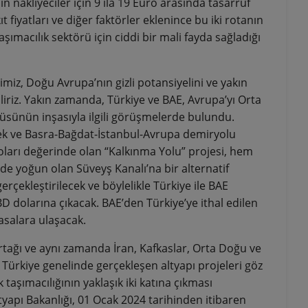
ın nakliyeciler için 9 ila 19 Euro arasında tasarruf
 fiyatları ve diğer faktörler eklenince bu iki rotanın
macılık sektörü için ciddi bir mali fayda sağladığı
iz, Doğu Avrupa’nın gizli potansiyelini ve yakın
iriz. Yakın zamanda, Türkiye ve BAE, Avrupa’yı Orta
üsünün inşasıyla ilgili görüşmelerde bulundu.
ek ve Basra-Bağdat-İstanbul-Avrupa demiryolu
doları değerinde olan “Kalkınma Yolu” projesi, hem
de yoğun olan Süveyş Kanalı’na bir alternatif
erçekleştirilecek ve böylelikle Türkiye ile BAE
BD dolarına çıkacak. BAE’den Türkiye’ye ithal edilen
asalara ulaşacak.
ortağı ve aynı zamanda İran, Kafkaslar, Orta Doğu ve
 Türkiye genelinde gerçekleşen altyapı projeleri göz
taşımacılığının yaklaşık iki katına çıkması
tyapı Bakanlığı, 01 Ocak 2024 tarihinden itibaren