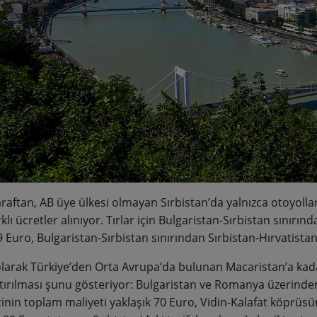
raftan, AB üye ülkesi olmayan Sırbistan’da yalnızca otoyolları
klı ücretler alınıyor. Tırlar için Bulgaristan-Sırbistan sınır
 Euro, Bulgaristan-Sırbistan sınırından Sırbistan-Hırvatistan
larak Türkiye’den Orta Avrupa’da bulunan Macaristan’a kadar
ştırılması şunu gösteriyor: Bulgaristan ve Romanya üzeri
cinin toplam maliyeti yaklaşık 70 Euro, Vidin-Kalafat köprü