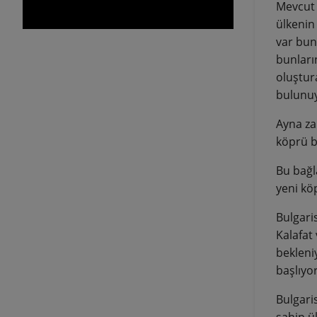
Mevcut 
ülkenin
var bun
bunları
oluştur
bulunuy
Ayna za
köprü b
Bu bağl
yeni köp
Bulgari
Kalafat
bekleni
başlıyor
Bulgari
sahip ü