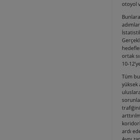
otoyol v
Bunlara 
adımlar
İstatist
Gerçekl
hedefle
ortak s
10-12’ye
Tüm bu 
yüksek 
uluslar
sorunla
trafiği
arttırı
koridor
ardı ed
Aynı za