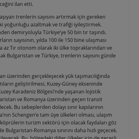
ğini ilan etti.
aşıyan trenlerin sayısını artırmak için gereken
i yoğunluğu azaltmak ve trafiği iyileştirmek.
nden demiryoluyla Türkiye’ye 50 bin tır taşındı.
arın sayısının, yılda 100 ile 150 bine ulaşması
a az Tır otonom olarak iki ülke topraklarından ve
ak Bulgaristan ve Türkiye, trenlerin sayısını günde
tan üzerinden gerçekleşecek yük taşımacılığında
tıların geliştirilmesi, Kuzey-Güney ekseninde
 Kuzey Karadeniz Bölgesi’nde yaşanan lojistik
lgaristan ve Romanya üzerinden geçen transit
ecek. Bu sebeplerden dolayı sınır kapılarının
ya’nın Schengen’e tam üye ülkeleri olması, ulaşım
 köprülerin turizm sektörü için olacak faydaları göz
de Bulgaristan-Romanya sınırını daha hızlı geçecek.
eyecek. Bu, bölgedeki diğer ülkeler için de geçerli