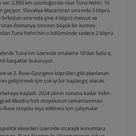
a var: 2.850 km uzunluğunda olan Tuna Nehri, 10
n geçiyor. Slovakya-Macaristan sınırında 5 köprü
-Sırbistan sınırında yine 4 köprü mevcut ve
ristan-Romanya sınırının büyük bir kısmını
rı olan Tuna Nehri’nin o bölümünde sadece 2 köprü
lerde Tuna’nın üzerinde ortalama 10’dan fazla iç
li kavşaklar bulunuyor.
are ve 2. Ruse-Gyurgevo köprüleri gibi planlanan
nı geliştirmek için çok iyi bir başlangıç olacak.
ırlamaya başladı. 2024 yılının sonuna kadar Vidin-
tevgrad-Mezdra hızlı otoyolunun tamamlanması
-Ruse otoyolu inşa edilmesi için çalışmalar
olitik eksenleri üzerinde stratejik konumlara
çiyor. Buna ilaveten iki ülkenin transit yük ve