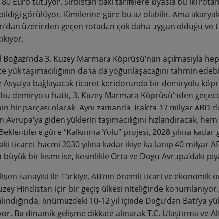
 80 Euro tutuyor. Sırbistan’daki tarifelere kıyasla bu iki rotan
ildiği görülüyor. Kimilerine göre bu az olabilir. Ama akaryakıt
an’dan üzerinden geçen rotadan çok daha uygun olduğu ve taşı
ıkıyor.
l Boğazı’nda 3. Kuzey Marmara Köprüsü’nün açılmasıyla hepim
te yük taşımacılığının daha da yoğunlaşacağını tahmin edebil
 Asya’ya bağlayacak ticaret koridorunda bir demiryolu köpr
 bu demiryolu hattı, 3. Kuzey Marmara Köprüsü’nden geçec
nin bir parçası olacak. Aynı zamanda, Irak’ta 17 milyar ABD 
n Avrupa’ya giden yüklerin taşımacılığını hızlandıracak, hem 
Beklentilere göre “Kalkınma Yolu” projesi, 2028 yılına kadar g
ki ticaret hacmi 2030 yılına kadar ikiye katlanıp 40 milyar A
n büyük bir kısmı ise, kesinlikle Orta ve Dogu Avrupa’daki piy
elişen sanayisi ile Türkiye, AB’nin önemli ticari ve ekonomik 
uzey Hindistan için bir geçiş ülkesi niteliğinde konumlanıyor.
lındığında, önümüzdeki 10-12 yıl içinde Doğu’dan Batı’ya yük 
yor. Bu dinamik gelişme dikkate alınarak T.C. Ulaştırma ve Al