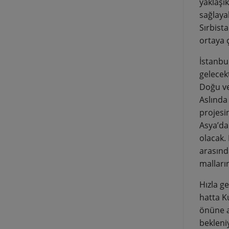
yaklaşık
sağlayab
Sırbist
ortaya ç
İstanbu
gelecek
Doğu ve
Aslında
projesi
Asya’da
olacak. 
arasında
malları
Hızla g
hatta K
önüne a
bekleni