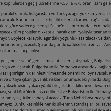
e köprülerden geçiş ücretlerine %50 ila %75 oranlı zam gelece
paralel olarak, Bulgaristan ve Türkiye, ağır yük kamyonları t
ı atacak. Bunun amacı ise, her iki ülkenin karayolu ağlarındak
iklere göre sadece geçen yıl Felibe’deki intermodal terminali
eşecek tüm projeler dikkate alınarak demiryoluyla taşınan tırl
niyor. Böylece karayolu ağındaki yoğunluk azaltılacak ve dah
ınırlarından geçecek. Şu anda günde sadece bir tren var. Anc
 çıkarılmasını planlıyor.
gelişmeler ve bölgedeki mevcut askeri çatışmalar, Bulgaris
artışa yol açacak. Bulgaristan ile Romanya arasındaki bağlan
arası işbirliğinin derinleştirilmesinde önemli rol oynayacak.
rı ve ortaya çıkan güvenlik riskleri, önümüzdeki yıllarda Bu
nin yükselmesini yukarı yönlü bir şekilde etkilemeye devam ed
lması, yeni köprülerin inşa edilmesi ve Bulgaristan ile Roman
larının iyileştirilmesine yol açacak. Tuna Nehri boyunca yeni
emeyiz. Çünkü kesinlikle her iki ülkenin vatandaşları bu saye
manda Moldova turizminin gelişmesini olumlu bir şekilde etkil