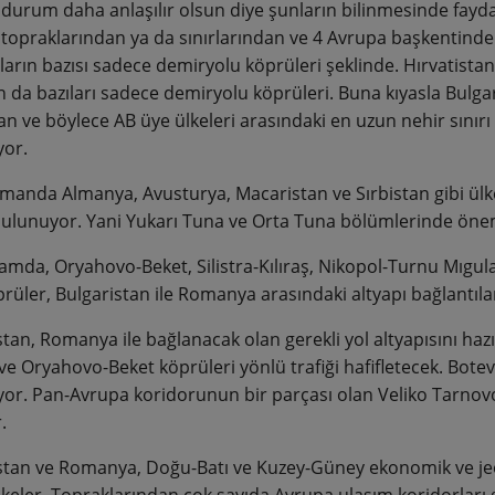
durum daha anlaşılır olsun diye şunların bilinmesinde fayd
 topraklarından ya da sınırlarından ve 4 Avrupa başkentinde
ların bazısı sadece demiryolu köprüleri şeklinde. Hırvatistan
n da bazıları sadece demiryolu köprüleri. Buna kıyasla Bulga
an ve böylece AB üye ülkeleri arasındaki en uzun nehir sını
or.
manda Almanya, Avusturya, Macaristan ve Sırbistan gibi ülke
ulunuyor. Yani Yukarı Tuna ve Orta Tuna bölümlerinde önem
amda, Oryahovo-Beket, Silistra-Kılıraş, Nikopol-Turnu Mıgul
rüler, Bulgaristan ile Romanya arasındaki altyapı bağlantıları
stan, Romanya ile bağlanacak olan gerekli yol altyapısını haz
 ve Oryahovo-Beket köprüleri yönlü trafiği hafifletecek. Bo
yor. Pan-Avrupa koridorunun bir parçası olan Veliko Tarnovo
.
stan ve Romanya, Doğu-Batı ve Kuzey-Güney ekonomik ve jeop
lkeler. Topraklarından çok sayıda Avrupa ulaşım koridorları ge