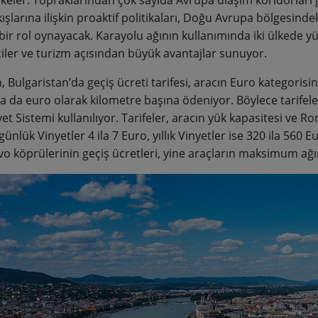
ışlarına ilişkin proaktif politikaları, Doğu Avrupa bölgesindek
bir rol oynayacak. Karayolu ağının kullanımında iki ülkede y
ciler ve turizm açısından büyük avantajlar sunuyor.
, Bulgaristan’da geçiş ücreti tarifesi, aracın Euro kategori
ya da euro olarak kilometre başına ödeniyor. Böylece tarifel
yet Sistemi kullanılıyor. Tarifeler, aracın yük kapasitesi ve
günlük Vinyetler 4 ila 7 Euro, yıllık Vinyetler ise 320 ila 560
o köprülerinin geçiş ücretleri, yine araçların maksimum ağır