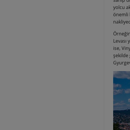
yolcu ak
önemli 
nakliye
Örneğin
Levası 
ise, Vin
şekilde 
Gyurgev