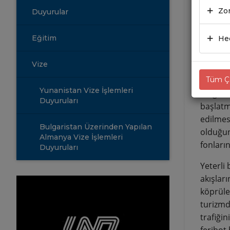
DOS
Zor
Duyurular
23.0
Eğitim
Hed
Bulgaris
Vize
Bulgaris
Tüm Çe
Yunanistan Vize İşlemleri
Bulgari
Duyuruları
başlatma
edilmes
Bulgaristan Üzerinden Yapılan
olduğun
Almanya Vize İşlemleri
fonları
Duyuruları
Yeterli 
akışları
köprüle
turizmd
trafiği
feribot