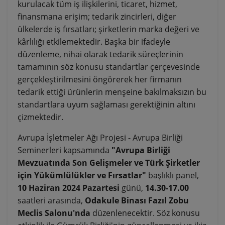
kurulacak tüm iş ilişkilerini, ticaret, hizmet,
finansmana erişim; tedarik zincirleri, diğer
ülkelerde iş fırsatları; şirketlerin marka değeri ve
kârlılığı etkilemektedir. Başka bir ifadeyle
düzenleme, nihai olarak tedarik süreçlerinin
tamamının söz konusu standartlar çerçevesinde
gerçekleştirilmesini öngörerek her firmanın
tedarik ettiği ürünlerin menşeine bakılmaksızın bu
standartlara uyum sağlaması gerektiğinin altını
çizmektedir.
Avrupa İşletmeler Ağı Projesi - Avrupa Birliği
Seminerleri kapsamında
"Avrupa Birliği
Mevzuatında Son Gelişmeler ve Türk Şirketler
için Yükümlülükler ve Fırsatlar"
başlıklı panel,
10 Haziran 2024 Pazartesi
günü,
14.30-17.00
saatleri arasında,
Odakule Binası Fazıl Zobu
Meclis Salonu'nda
düzenlenecektir. Söz konusu