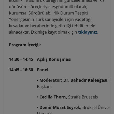
etkinlik ile Gümrük Birliği'nin güncellenmesi ve ikiz
dönüşüm süreçleriyle eşgüdümlü olarak,
Kurumsal Sürdürülebilirlik Durum Tespiti
Yönergesinin Türk sanayicileri için vadettiği
fırsatlar ve beraberinde getirdiği tehditler ele
alınacaktır. Etkinliğe kayıt olmak için
tıklayınız.
Program İçeriği:
14:30 - 14:45
Açılış Konuşması
14:45 - 16:30
Panel
• Moderatör: Dr. Bahadır Kaleağası
, P
Başkanı
•
Cecilia Thorn,
Straife Brussels
• Demir Murat Seyrek,
Brüksel Üniversi
Merkezi