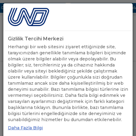
Dijital UBAK Bölümü Hakkında
UND, Yunanistan Vize Başvuruları
Gizlilik Tercihi Merkezi
Uluslararası Nakliyeciler Derneği
Herhangi bir web sitesini ziyaret ettiğinizde site,
GİRİŞ YAP
tarayıcınızdan genellikle tanımlama bilgileri biçiminde
olmak üzere bilgiler alabilir veya depolayabilir. Bu
bilgiler; siz, tercihleriniz ya da cihazınız hakkında
AVRUPA BİRLİĞİ MEVZUATINDA
olabilir veya siteyi beklediğiniz şekilde çalıştırmak
ÖNEMLİ
SON GELİŞMELER VE TÜRK
ANASAYFA
/
/
üzere kullanılabilir. Bilgiler çoğunlukla sizi doğrudan
DUYURULAR
ŞİRKETLER İÇİN YÜKÜMLÜLÜKLER
tanımlamaz ancak size daha kişiselleştirilmiş bir web
VE FIRSATLAR
deneyimi sunabilir. Bazı tanımlama bilgisi türlerine izin
vermemeyi seçebilirsiniz. Daha fazla bilgi edinmek ve
AVRUPA BİRLİĞİ
varsayılan ayarlarımızı değiştirmek için farklı kategori
başlıklarına tıklayın. Bununla birlikte, bazı tanımlama
MEVZUATINDA SON
bilgisi türlerini engellediğinizde site deneyiminiz ve
sunabildiğimiz hizmetler bu durumdan etkilenebilir.
GELİŞMELER VE TÜRK
Daha Fazla Bilgi
ŞİRKETLER İÇİN