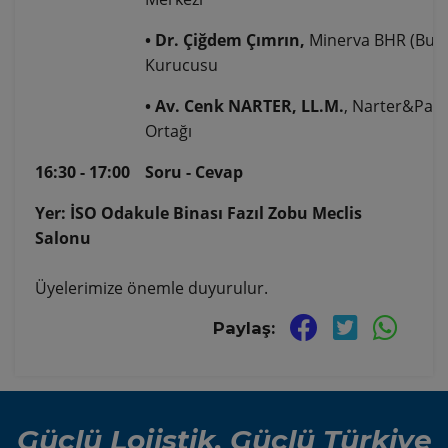
• Dr. Çiğdem Çımrın,
Minerva BHR (Busi
Kurucusu
• Av. Cenk NARTER, LL.M.
, Narter&Part
Ortağı
16:30 - 17:00
Soru - Cevap
Yer: İSO Odakule Binası Fazıl Zobu Meclis
Salonu
Üyelerimize önemle duyurulur.
Paylaş:
Güçlü Lojistik, Güçlü Türkiye