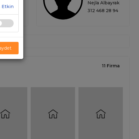
Nejla Albayrak
 Etkin
312 468 28 94
Kaydet
11 Firma