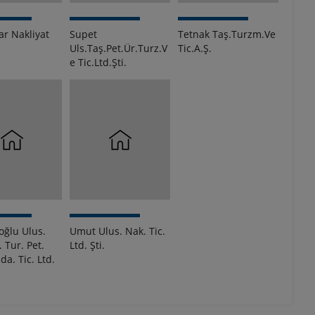
ar Nakliyat
Supet
Tetnak Taş.Turzm.Ve
Uls.Taş.Pet.Ür.Turz.V
Tic.A.Ş.
e Tic.Ltd.Şti.
oğlu Ulus.
Umut Ulus. Nak. Tic.
. Tur. Pet.
Ltd. Şti.
da. Tic. Ltd.