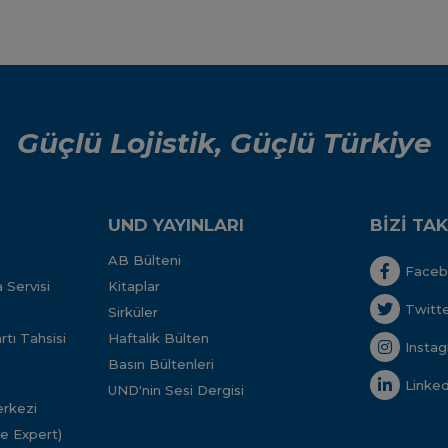
Güçlü Lojistik, Güçlü Türkiye
UND YAYINLARI
BİZİ TAK
AB Bülteni
Face
 Servisi
Kitaplar
Twitt
Sirküler
tı Tahsisi
Haftalık Bülten
Insta
Basın Bültenleri
Linked
UND'nin Sesi Dergisi
rkezi
ve Expert)