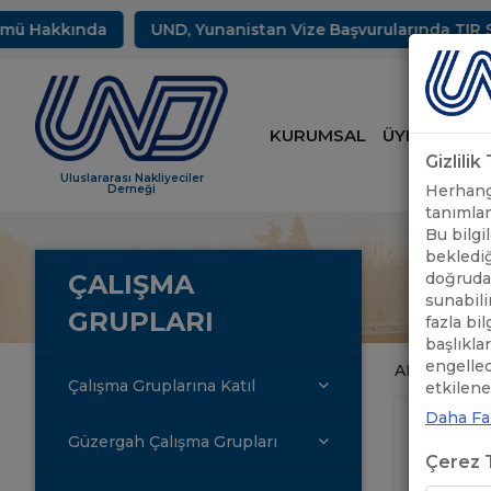
akkında
UND, Yunanistan Vize Başvurularında TIR Sürücül
KURUMSAL
ÜYELİK
HİZ
Gizlili
Uluslararası Nakliyeciler
Herhangi
Derneği
tanımlam
Bu bilgil
beklediğ
ÇALIŞMA
doğrudan
sunabili
GRUPLARI
fazla bi
başlıkla
engelle
ANASAYFA
/
Çalışma Gruplarına Katıl
etkileneb
Daha Faz
Güzergah Çalışma Grupları
Çerez T