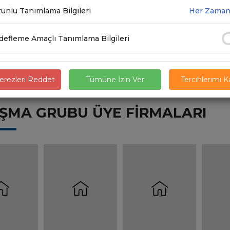
unlu Tanımlama Bilgileri
Her Zaman
Feray Doğruer
efleme Amaçlı Tanımlama Bilgileri
rezleri Reddet
Tümüne İzin Ver
Tercihlerimi 
IŞMA GRUBU ÜYE FİRMALARI