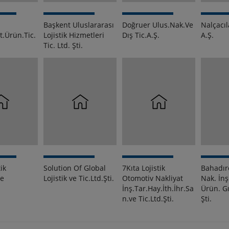
Başkent Uluslararası
Doğruer Ulus.Nak.Ve
Nalçacıl
t.Ürün.Tic.
Lojistik Hizmetleri
Dış Tic.A.Ş.
A.Ş.
Tic. Ltd. Şti.
ik
Solution Of Global
7Kıta Lojistik
Bahadır
ve
Lojistik ve Tic.Ltd.Şti.
Otomotiv Nakliyat
Nak. İnş
.
İnş.Tar.Hay.İth.İhr.Sa
Ürün. Gı
n.ve Tic.Ltd.Şti.
Şti.