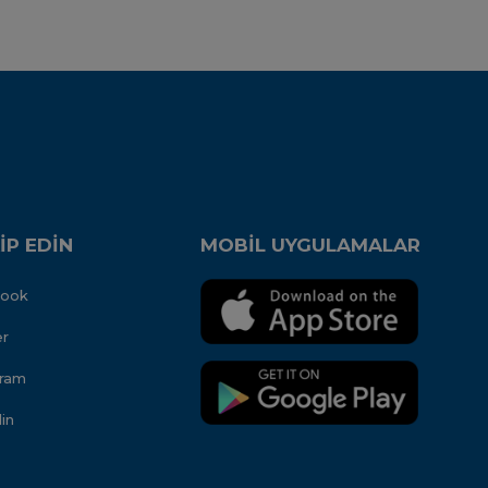
İP EDİN
MOBİL UYGULAMALAR
book
er
gram
in