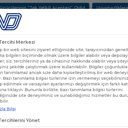
erinin “Tek Yetkili Acentesi” Oldu!
Uyuşmazlıkların Çö
METLERİMİZ
SEKTÖREL BİLGİLER
UND YAYINLARI
HAB
k Tercihi Merkezi
 bir web sitesini ziyaret ettiğinizde site, tarayıcınızdan genell
a bilgileri biçiminde olmak üzere bilgiler alabilir veya depolaya
er; siz, tercihleriniz ya da cihazınız hakkında olabilir veya sitey
iniz şekilde çalıştırmak üzere kullanılabilir. Bilgiler çoğunlukla 
 tanımlamaz ancak size daha kişiselleştirilmiş bir web deney
r. Bazı tanımlama bilgisi türlerine izin vermemeyi seçebilirsini
lgi edinmek ve varsayılan ayarlarımızı değiştirmek için farklı ka
rına tıklayın. Bununla birlikte, bazı tanımlama bilgisi türlerini
diğinizde site deneyiminiz ve sunabildiğimiz hizmetler bu du
ÇALIŞMA GRUPLARI
/
ANKARA ÇALIŞMA GRUBU
ilir.
la Bilgi
ercihlerini Yönet
Çalışma Grubu
Başkanı