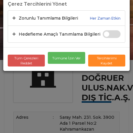
Çerez Tercihlerini Yönet
Zorunlu Tanımlama Bilgileri
Her Zaman Etkin
Hedefleme Amaçlı Tanımlama Bilgileri
Tüm Çerezleri
Tümüne İzin Ver
Tercihlerimi
Reddet
Kaydet
DOĞRUER
ULUS.NAK.
DIŞ TIC.A.Ş.
Adres
:
Saray Mah. 231. Sok. 3900
Ada 1 Parsel No:2
Kahramankazan