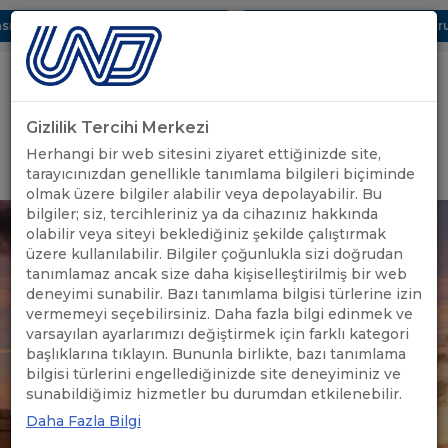
ı Dijital UBAK Bölümü Hakkında
UND, Yunanistan Vize Başvurula
Gizlilik Tercihi Merkezi
Uluslararası Nakliyeciler Derneği
Herhangi bir web sitesini ziyaret ettiğinizde site,
GİRİŞ YAP
tarayıcınızdan genellikle tanımlama bilgileri biçiminde
olmak üzere bilgiler alabilir veya depolayabilir. Bu
bilgiler; siz, tercihleriniz ya da cihazınız hakkında
olabilir veya siteyi beklediğiniz şekilde çalıştırmak
üzere kullanılabilir. Bilgiler çoğunlukla sizi doğrudan
tanımlamaz ancak size daha kişiselleştirilmiş bir web
deneyimi sunabilir. Bazı tanımlama bilgisi türlerine izin
vermemeyi seçebilirsiniz. Daha fazla bilgi edinmek ve
varsayılan ayarlarımızı değiştirmek için farklı kategori
başlıklarına tıklayın. Bununla birlikte, bazı tanımlama
bilgisi türlerini engellediğinizde site deneyiminiz ve
sunabildiğimiz hizmetler bu durumdan etkilenebilir.
Daha Fazla Bilgi