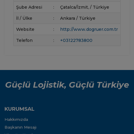
Şube Adresi
:
Çatalca/İzmit, / Türkiye
İl / Ülke
:
Ankara / Türkiye
Website
:
http://www.dogruer.com.tr
Telefon
:
+03122783800
Güçlü Lojistik, Güçlü Türkiye
KURUMSAL
Hakkımızda
Başkanın Mesajı