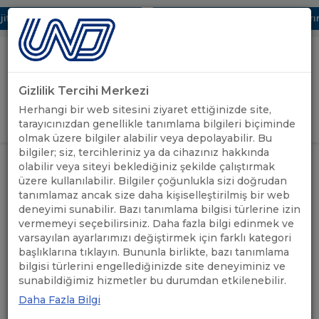
tal UBAK Bölümü Hakkında
UND, Yunanistan Vize Başvurularında 
Gizlilik Tercihi Merkezi
Uluslararası Nakliyeciler Derneği
Herhangi bir web sitesini ziyaret ettiğinizde site,
GİRİŞ YAP
tarayıcınızdan genellikle tanımlama bilgileri biçiminde
olmak üzere bilgiler alabilir veya depolayabilir. Bu
bilgiler; siz, tercihleriniz ya da cihazınız hakkında
ÇALIŞMA GRUPLARI
olabilir veya siteyi beklediğiniz şekilde çalıştırmak
üzere kullanılabilir. Bilgiler çoğunlukla sizi doğrudan
tanımlamaz ancak size daha kişiselleştirilmiş bir web
deneyimi sunabilir. Bazı tanımlama bilgisi türlerine izin
Çalışma Gruplarına Katıl
vermemeyi seçebilirsiniz. Daha fazla bilgi edinmek ve
varsayılan ayarlarımızı değiştirmek için farklı kategori
Güzergah Çalışma Grupları
başlıklarına tıklayın. Bununla birlikte, bazı tanımlama
bilgisi türlerini engellediğinizde site deneyiminiz ve
sunabildiğimiz hizmetler bu durumdan etkilenebilir.
Bölge Çalışma Grupları
Daha Fazla Bilgi