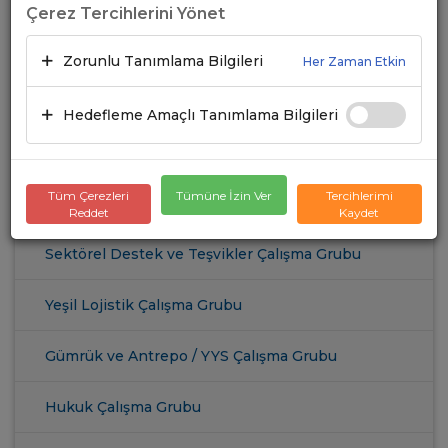
Konu Çalışma Grupları
Çerez Tercihlerini Yönet
Takograf Çalışma Grubu
Zorunlu Tanımlama Bilgileri
Her Zaman Etkin
Ağır özel yükler Çalışma Grubu
Hedefleme Amaçlı Tanımlama Bilgileri
Kadın Çalışma Grubu
Tüm Çerezleri
Tümüne İzin Ver
Tercihlerimi
Mesleki Eğitim Çalışma Grubu
Reddet
Kaydet
Sektörel Destek ve Teşvikler Çalışma Grubu
Yeşil Lojistik Çalışma Grubu
Gümrük ve Antrepo / YYS Çalışma Grubu
Hukuk Çalışma Grubu