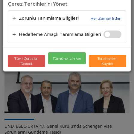
Çerez Tercihlerini Yönet
Zorunlu Tanımlama Bilgileri
Her Zaman Etkin
Hedefleme Amaçlı Tanımlama Bilgileri
UND, Kipi Sınır Kapısı’nı Uluslararası Gündeme Taşıyan
Girişime Destek Vermek Üzere Kipi’deydi
24.07.2026
Tüm Çerezleri
Tümüne İzin Ver
Tercihlerimi
Reddet
Kaydet
UND, BSEC-URTA 47. Genel Kurulu’nda Schengen Vize
Sorunlarını Gündeme Taşıdı