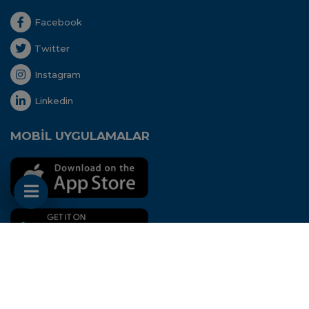
Facebook
Twitter
Instagram
Linkedin
MOBİL UYGULAMALAR
Her hakkı saklıdır. Copyright © 2020 - Uluslararası
Nakliyeciler Derneği
Bu site
Aidango
STK
ERP
'si ile hazırlanmıştır.