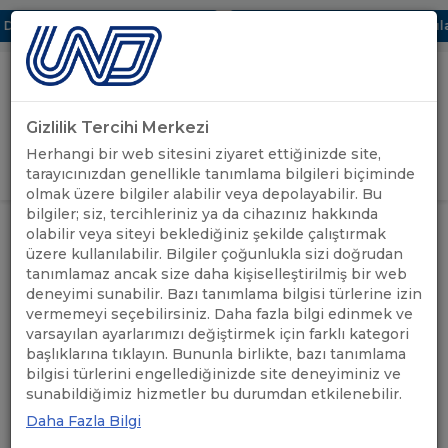
jital UBAK Bölümü Hakkında
UND, Yunanistan Vize Başvurularınd
Gizlilik Tercihi Merkezi
Uluslararası Nakliyeciler Derneği
Herhangi bir web sitesini ziyaret ettiğinizde site,
GİRİŞ YAP
tarayıcınızdan genellikle tanımlama bilgileri biçiminde
olmak üzere bilgiler alabilir veya depolayabilir. Bu
bilgiler; siz, tercihleriniz ya da cihazınız hakkında
ANASAYFA
/
HABERLER
olabilir veya siteyi beklediğiniz şekilde çalıştırmak
üzere kullanılabilir. Bilgiler çoğunlukla sizi doğrudan
Filtrele
tanımlamaz ancak size daha kişiselleştirilmiş bir web
deneyimi sunabilir. Bazı tanımlama bilgisi türlerine izin
vermemeyi seçebilirsiniz. Daha fazla bilgi edinmek ve
varsayılan ayarlarımızı değiştirmek için farklı kategori
başlıklarına tıklayın. Bununla birlikte, bazı tanımlama
bilgisi türlerini engellediğinizde site deneyiminiz ve
sunabildiğimiz hizmetler bu durumdan etkilenebilir.
Daha Fazla Bilgi