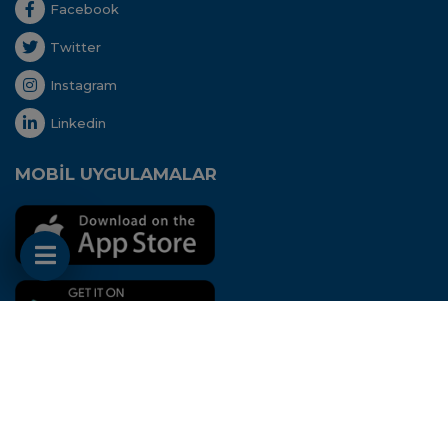
Facebook
Twitter
Instagram
Linkedin
MOBİL UYGULAMALAR
Her hakkı saklıdır. Copyright © 2020 - Uluslararası
Nakliyeciler Derneği
Bu site
Aidango
STK
ERP
'si ile hazırlanmıştır.