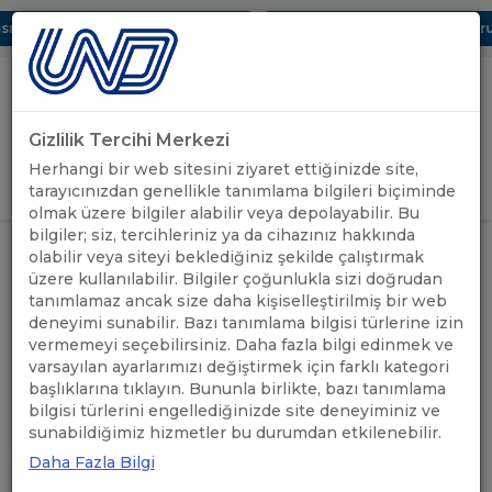
ı Dijital UBAK Bölümü Hakkında
UND, Yunanistan Vize Başvurula
Gizlilik Tercihi Merkezi
Uluslararası Nakliyeciler Derneği
Herhangi bir web sitesini ziyaret ettiğinizde site,
GİRİŞ YAP
tarayıcınızdan genellikle tanımlama bilgileri biçiminde
olmak üzere bilgiler alabilir veya depolayabilir. Bu
bilgiler; siz, tercihleriniz ya da cihazınız hakkında
ANASAYFA
/
SEKTÖREL BİLGİLER
/
EXİMBANK KREDİLERİ
olabilir veya siteyi beklediğiniz şekilde çalıştırmak
üzere kullanılabilir. Bilgiler çoğunlukla sizi doğrudan
tanımlamaz ancak size daha kişiselleştirilmiş bir web
deneyimi sunabilir. Bazı tanımlama bilgisi türlerine izin
vermemeyi seçebilirsiniz. Daha fazla bilgi edinmek ve
varsayılan ayarlarımızı değiştirmek için farklı kategori
başlıklarına tıklayın. Bununla birlikte, bazı tanımlama
bilgisi türlerini engellediğinizde site deneyiminiz ve
sunabildiğimiz hizmetler bu durumdan etkilenebilir.
Daha Fazla Bilgi