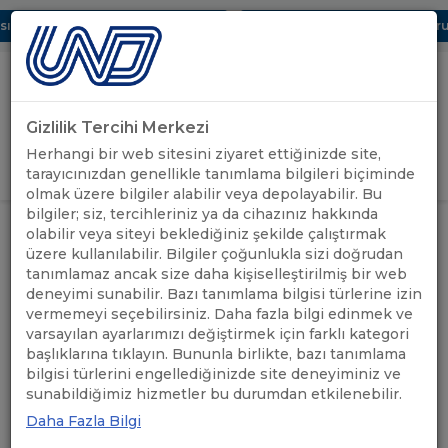
ı Dijital UBAK Bölümü Hakkında
UND, Yunanistan Vize Başvurula
Gizlilik Tercihi Merkezi
Uluslararası Nakliyeciler Derneği
Herhangi bir web sitesini ziyaret ettiğinizde site,
GİRİŞ YAP
tarayıcınızdan genellikle tanımlama bilgileri biçiminde
olmak üzere bilgiler alabilir veya depolayabilir. Bu
bilgiler; siz, tercihleriniz ya da cihazınız hakkında
UND LOJİSTİK
YENİ TAKOGRAF DÜZENİ VE
olabilir veya siteyi beklediğiniz şekilde çalıştırmak
ANASAYFA
/
BULUŞMALARI -
/
MOBİLİTE KURALLARI
üzere kullanılabilir. Bilgiler çoğunlukla sizi doğrudan
WEBİNARI - 14.01.2025
WEBİNAR
tanımlamaz ancak size daha kişiselleştirilmiş bir web
deneyimi sunabilir. Bazı tanımlama bilgisi türlerine izin
vermemeyi seçebilirsiniz. Daha fazla bilgi edinmek ve
YENİ TAKOGRAF DÜZENİ
varsayılan ayarlarımızı değiştirmek için farklı kategori
başlıklarına tıklayın. Bununla birlikte, bazı tanımlama
VE MOBİLİTE KURALLARI
bilgisi türlerini engellediğinizde site deneyiminiz ve
sunabildiğimiz hizmetler bu durumdan etkilenebilir.
WEBİNARI - 14.01.2025
Daha Fazla Bilgi